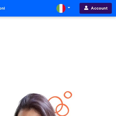
Account
oni