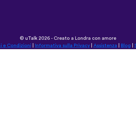
©
uTalk
2026 - Creato a Londra con amore
i e Condizioni
|
Informativa sulla Privacy
|
Assistenza
|
Blog
|
Naviga su questo sito in:
Deutsch
Español
Norsk
Dansk
עברית
中文
Polski
Română
한국어
Português do Brasil
Монгол
Azərbaycan dili