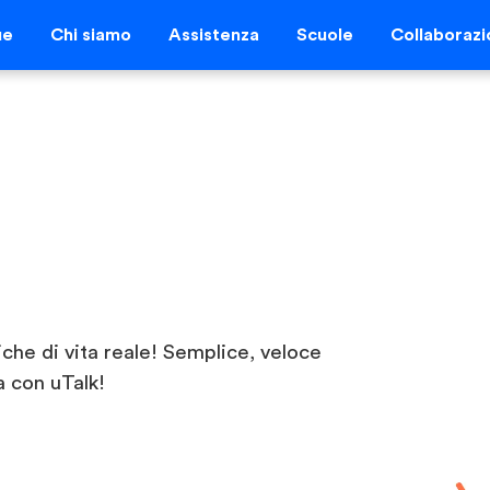
ue
Chi siamo
Assistenza
Scuole
Collaborazi
iche di vita reale! Semplice, veloce
a con uTalk!