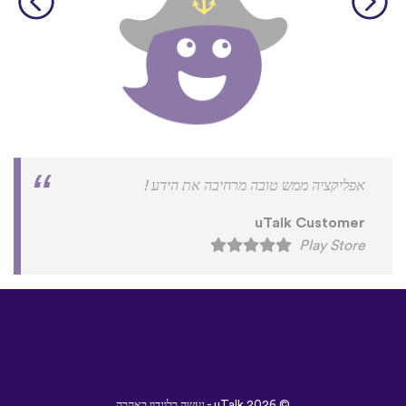
אפליקציה ממש טובה מרחיבה את הידע !
uTalk Customer
Play Store
©
2026 - נעשה בלונדון באהבה
uTalk