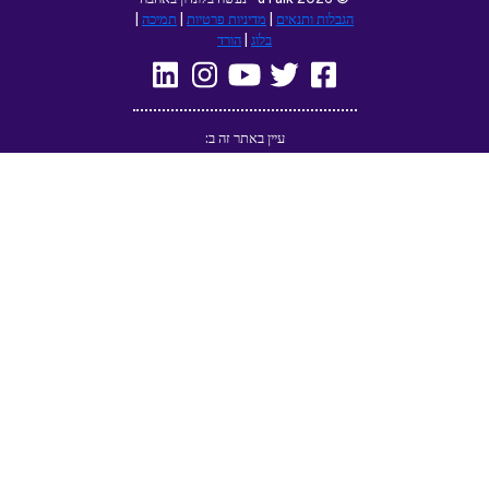
הגבלות ותנאים
|
מדיניות פרטיות
|
תמיכה
|
בלוג
|
הורד
עיין באתר זה ב:
Deutsch
Français
English
(British)
Русский
Italiano
Español
Norsk
Svenska
Nederlands
Magyar
Suomi
Dansk
Ελληνικά
Türkçe
עברית
Čeština
日本語
中文
Polski
Български
Slovenčina
Română
فارسی
Bahasa
(ایران)
Indonesia
한국어
Tiếng
ไทย
Việt
Português
Українська
العربية
do Brasil
الرسمية