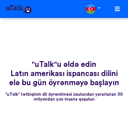
"uTalk"u əldə edin
Latın amerikası ispancası dilini
elə bu gün öyrənməyə başlayın
"uTalk" tətbiqinin dil öyrənilməsi üsulundan yararlanan 30
milyondan çox insana qoşulun