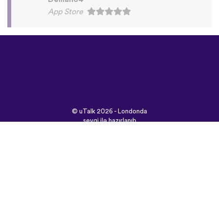
©
uTalk
2026 - Londonda
sevgi ilə hazırlanıb
Şərtlər və Qaydalar
|
Məxfilik Siyasəti
|
Dəstək
|
Bloq
|
Yüklə
Saytı burada açın:
English
Français
Deutsch
(British)
Español
Italiano
Русский
Nederlands
Svenska
Norsk
Dansk
Suomi
Magyar
Ελληνικά
Türkçe
עברית