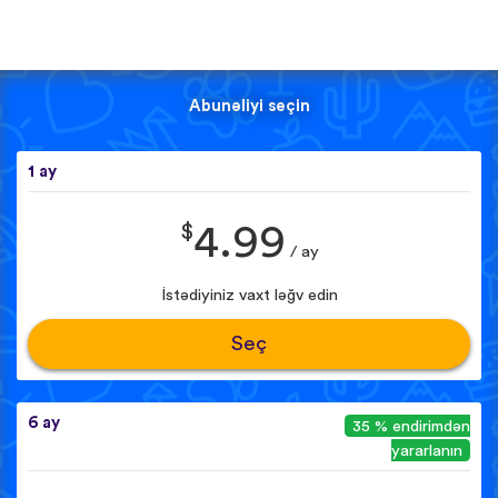
Abunəliyi seçin
1 ay
$
4.99
/ ay
İstədiyiniz vaxt ləğv edin
Seç
6 ay
35 % endirimdən
yararlanın