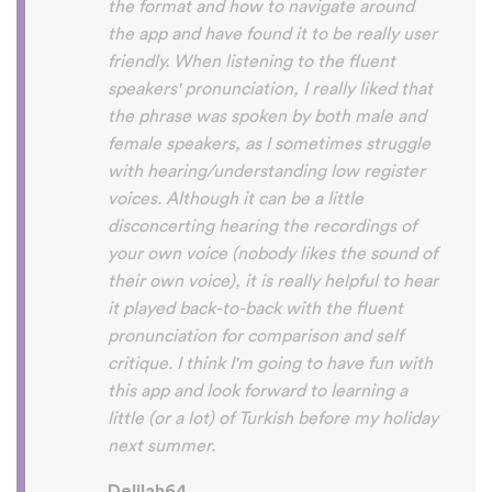
So many languages makes me so happy
because of you, I’ll be able to learn
Lingala, Yoruba , Zulu , Xhosa !!! Thank
you x10000000 ! And your games are very
interactive, fun and the vocabulary words
that you suggest offer a great virtual
immersion / introduction to the language
:) perfect for beginners!!! Ps: Are you
planing to add Ewe , Fon and Akan in the
future?
😍
😍
😍
they are the official
languages of Benin, Togo and Ghana :D
Thanks
🙏
😊
Sunshiiiine_004
App Store