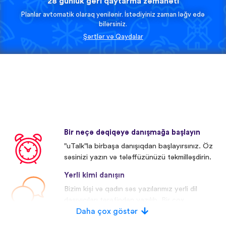
28 günlük geri qaytarma zəmanəti
Planlar avtomatik olaraq yenilənir. İstədiyiniz zaman ləğv edə
bilərsiniz.
Şərtlər və Qaydalar
Bir neçə dəqiqəyə danışmağa başlayın
"uTalk"la birbaşa danışıqdan başlayırsınız. Öz
səsinizi yazın və tələffüzünüzü təkmilləşdirin.
Yerli kimi danışın
Bizim kişi və qadın səs yazılarımız yerli dil
daşıyıcıları tərəfindən yazılıb. Bir çox
iştirakçıların səsi redaktə olunub.
Daha çox göstər