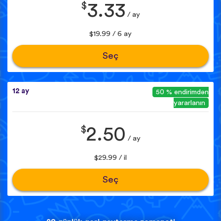
$
3.33
/ ay
$19.99 / 6 ay
Seç
12 ay
50 % endirimdən
yararlanın
$
2.50
/ ay
$29.99 / il
Seç