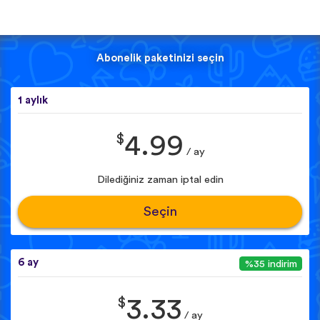
Abonelik paketinizi seçin
1 aylık
$
4.99
/ ay
Dilediğiniz zaman iptal edin
Seçin
6 ay
%35 indirim
$
3.33
/ ay