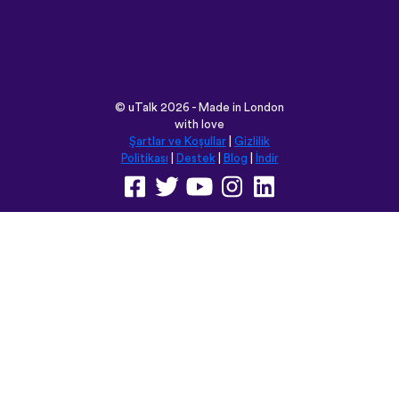
©
uTalk
2026 - Made in London
with love
Şartlar ve Koşullar
|
Gizlilik
Politikası
|
Destek
|
Blog
|
İndir
Bu siteyi aşağıdaki dillere
çevirebilirsiniz:
English
Français
Deutsch
(British)
Español
Italiano
Русский
Nederlands
Svenska
Norsk
Dansk
Suomi
Magyar
Ελληνικά
Türkçe
עברית
中文
日本語
Čeština