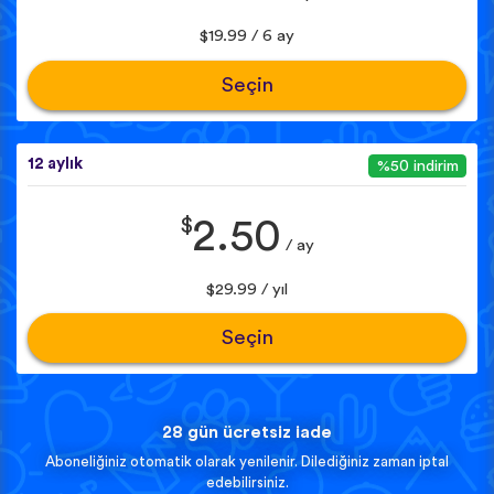
$19.99 / 6 ay
Seçin
12 aylık
%50 indirim
$
2.50
/ ay
$29.99 / yıl
Seçin
28 gün ücretsiz iade
Aboneliğiniz otomatik olarak yenilenir. Dilediğiniz zaman iptal
edebilirsiniz.