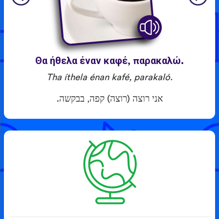
Θα ήθελα έναν καφέ, παρακαλώ.
Tha íthela énan kafé, parakaló.
אני רוצה (רוצה) קפה, בבקשה.