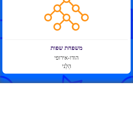
משפחת שפות
הודו-אירופי
הֵלֵני