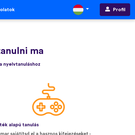
Profil
olatok
tanulni ma
 a nyelvtanuláshoz
ték alapú tanulás
mar sajátítsd el a hasznos kifejezéseket -