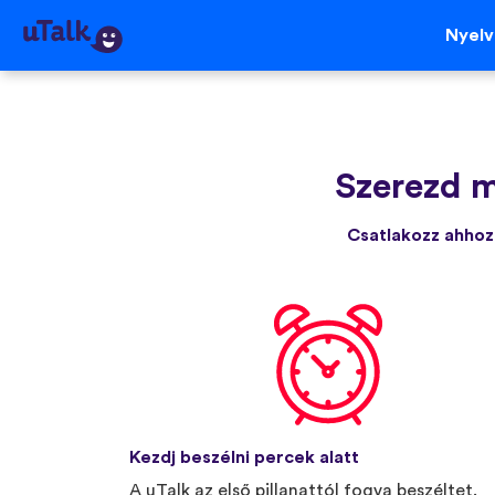
Nyel
Szerezd m
Csatlakozz ahhoz 
Kezdj beszélni percek alatt
A uTalk az első pillanattól fogva beszéltet.