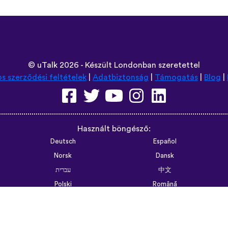
©
uTalk
2026 - Készült Londonban szeretettel
os szerződési feltételek
|
Adatbiztonság
|
Támogatás
|
Blog
|