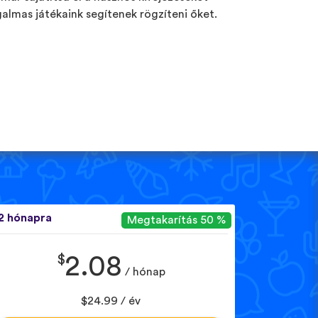
galmas játékaink segítenek rögzíteni őket.
2 hónapra
Megtakarítás 50 %
$
2.08
/ hónap
$24.99 / év