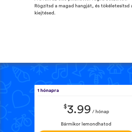
Rögzítsd a magad hangját, és tökéletesítsd 
kiejtésed.
1 hónapra
$
3.99
/ hónap
Bármikor lemondhatod