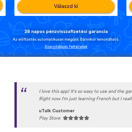
Válaszd ki
28 napos pénzvisszafizetési garancia
Az előfizetés automatikusan megújul. Bármikor lemondható.
Szerződéses feltételek