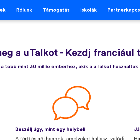
vek
Rólunk
Támogatás
Iskolák
Partnerkapcs
eg a uTalkot
-
Kezdj franciául 
a több mint 30 millió emberhez, akik a uTalkot használták
Beszélj úgy, mint egy helybeli
Já
A férfi és női hangok, amelyeket hallasz, valódi
Ha