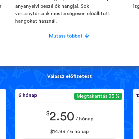
a
anyanyelvi beszélők hangjai. Sok
iz
versenytársunk mesterségesen előállított
hangokat használ.
Mutass többet
Válassz előfizetést
6 hónap
1
Megtakarítás 35 %
$
2.50
/ hónap
$14.99 / 6 hónap