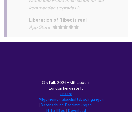
©
uTalk
2026 - Mit Liebe in
London hergestellt
Unsere
Allgemeinen Geschäftsbedingungen
|
Datenschutz-Bestimmungen
|
Hilfe
|
Blog
|
Download
Durchsuche diese Seite in:
English
Français
Deutsch
(British)
Español
Italiano
Русский
Nederlands
Svenska
Norsk
Dansk
Suomi
Magyar
Ελληνικά
Türkçe
עברית
中文
日本語
Čeština
Slovenčina
Български
Polski
Română
فارسی
Bahasa
(ایران)
Indonesia