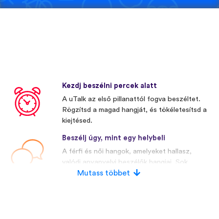
Kezdj beszélni percek alatt
A uTalk az első pillanattól fogva beszéltet.
Rögzítsd a magad hangját, és tökéletesítsd a
kiejtésed.
Beszélj úgy, mint egy helybeli
A férfi és női hangok, amelyeket hallasz,
valódi anyanyelvi beszélők hangjai. Sok
versenytársunk mesterségesen előállított
Mutass többet
hangokat használ.