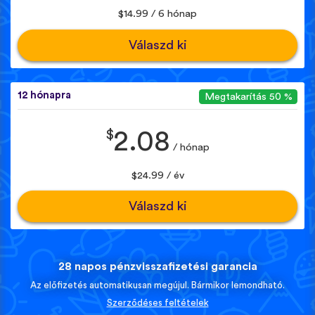
$14.99 / 6 hónap
Válaszd ki
12 hónapra
Megtakarítás 50 %
$
2.08
/ hónap
$24.99 / év
Válaszd ki
28 napos pénzvisszafizetési garancia
Az előfizetés automatikusan megújul. Bármikor lemondható.
Szerződéses feltételek