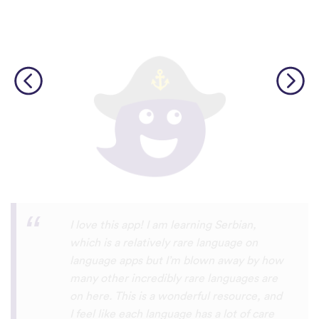
Although I only downloaded the app today,
I'm liking what I have seen, so far. I have
been playing around with it to try to learn
the format and how to navigate around
the app and have found it to be really user
friendly. When listening to the fluent
speakers' pronunciation, I really liked that
the phrase was spoken by both male and
female speakers, as I sometimes struggle
with hearing/understanding low register
voices. Although it can be a little