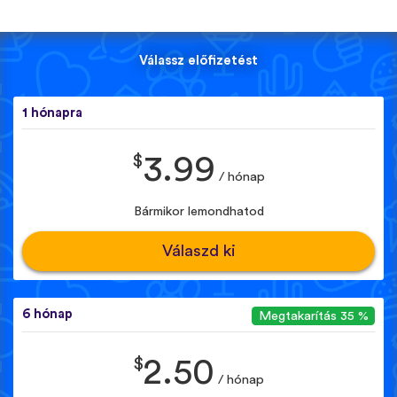
Válassz előfizetést
1 hónapra
$
3.99
/ hónap
Bármikor lemondhatod
Válaszd ki
6 hónap
Megtakarítás 35 %
$
2.50
/ hónap