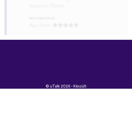
©
uTalk
2026 - Készült
Londonban szeretettel
Általános szerződési
feltételek
|
Adatbiztonság
|
Támogatás
|
Blog
|
Letöltés
Használt böngésző:
English
Français
Deutsch
(British)
Español
Italiano
Русский
Nederlands
Svenska
Norsk
Dansk
Suomi
Magyar
Ελληνικά
Türkçe
עברית
中文
日本
Čeština