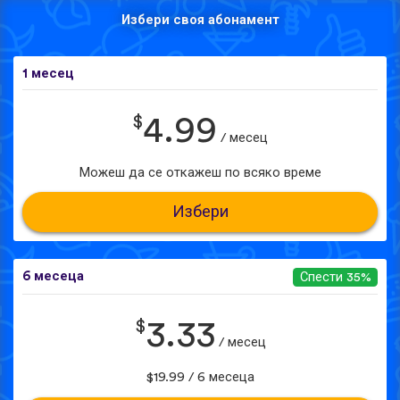
Избери своя абонамент
1 месец
$
4.99
/ месец
Можеш да се откажеш по всяко време
Избери
6 месеца
Спести 35%
$
3.33
/ месец
$19.99 / 6 месеца