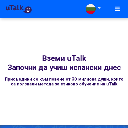
Вземи uTalk
Започни да учиш испански днес
Присъедини се към повече от 30 милиона души, които
са ползвали метода за езиково обучение на uTalk