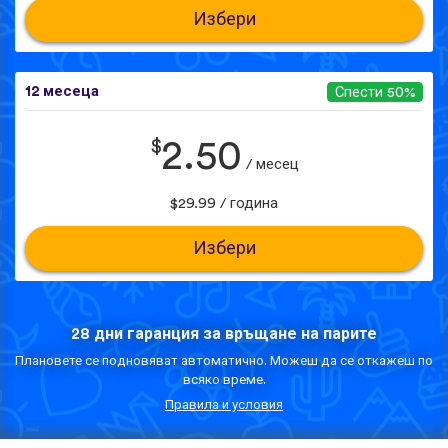
Избери
12 месеца
Спести 50%
$
2.50
/ месец
$29.99 / година
Избери
28 дни гаранция за връщане на парите
Плановете се подновяват автоматично. Можеш да се откажеш по
всяко време.
Правила и условия