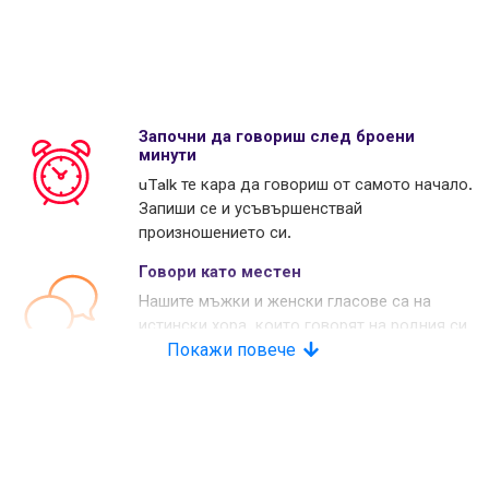
Започни да говориш след броени
минути
uTalk те кара да говориш от самото начало.
Запиши се и усъвършенствай
произношението си.
Говори като местен
Нашите мъжки и женски гласове са на
истински хора, които говорят на родния си
език. Много наши конкуренти използват
Покажи повече
изкуствени гласове.