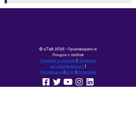
©
uTalk
2026 - Произведено в
Лондон с любов
Правила и условия
|
Политика
на поверителност
|
Поддръжка
|
Блог
|
Изтегляне
Използвай следните браузъри:
English
Français
Deutsch
(British)
Español
Italiano
Русский
Nederlands
Svenska
Norsk
Dansk
Suomi
Magyar