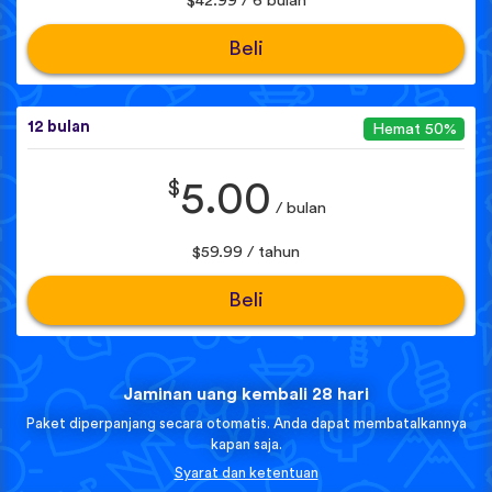
$42.99 / 6 bulan
Beli
12 bulan
Hemat 50%
$
5.00
/ bulan
$59.99 / tahun
Beli
Jaminan uang kembali 28 hari
Paket diperpanjang secara otomatis. Anda dapat membatalkannya
kapan saja.
Syarat dan ketentuan