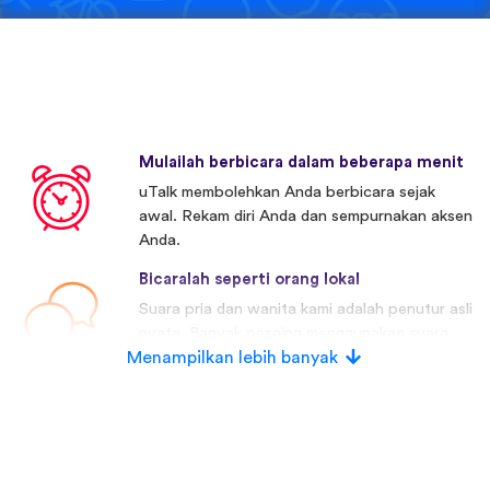
Mulailah berbicara dalam beberapa menit
uTalk membolehkan Anda berbicara sejak
awal. Rekam diri Anda dan sempurnakan aksen
Anda.
Bicaralah seperti orang lokal
Suara pria dan wanita kami adalah penutur asli
nyata. Banyak pesaing menggunakan suara
Menampilkan lebih banyak
buatan.