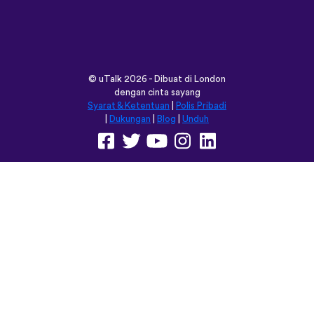
©
uTalk
2026 - Dibuat di London
dengan cinta sayang
Syarat & Ketentuan
|
Polis Pribadi
|
Dukungan
|
Blog
|
Unduh
Jelajahi situs ini dalam:
English
Français
Deutsch
(British)
Español
Italiano
Русский
Nederlands
Svenska
Norsk
Dansk
Suomi
Magyar
Ελληνικά
Türkçe
עברית
中文
日本語
Čeština
Slovenčina
Български
Polski