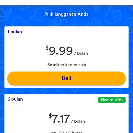
Pilih langganan Anda
1 bulan
$
9.99
/ bulan
Batalkan kapan saja
Beli
6 bulan
Hemat 30%
$
7.17
/ bulan