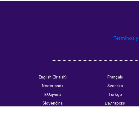
Términos y
English (British)
Français
Nederlands
Svenska
Ελληνικά
Türkçe
Slovenčina
Български
ไทย
Tiếng Việt