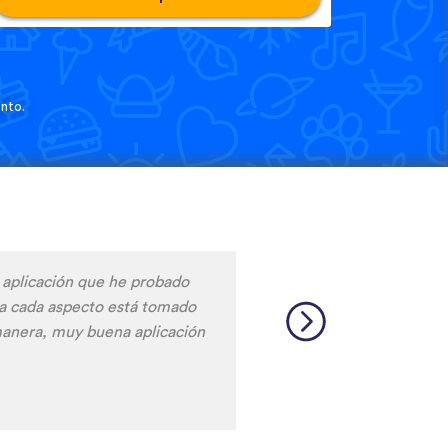
nto.
rse en un idioma, tanto para
entender la pronunciación.
 de carga!