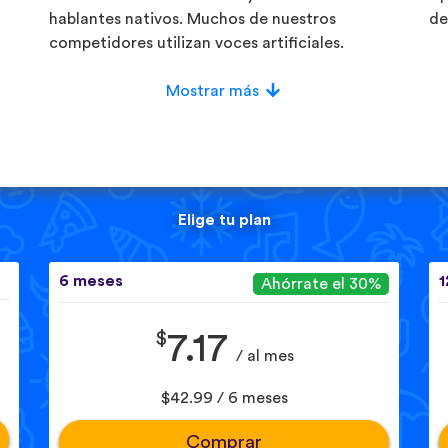
hablantes nativos. Muchos de nuestros
de
competidores utilizan voces artificiales.
Mostrar más
Elige tu plan
6 meses
1
Ahórrate el 30%
$
7.17
/ al mes
$42.99 / 6 meses
Comprar