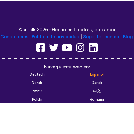
©
uTalk
2026 - Hecho en Londres, con amor
 Condiciones
|
Política de privacidad
|
Soporte técnico
|
Blog
Navega esta web en:
Deutsch
Español
Norsk
Dansk
עברית
中文
Polski
Română
한국어
Português do Brasil
Монгол
Azərbaycan dili