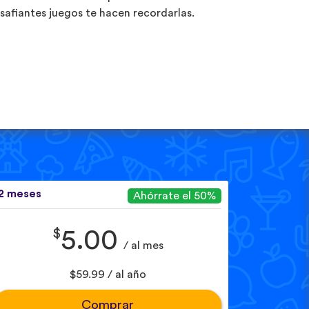
safiantes juegos te hacen recordarlas.
2 meses
Ahórrate el 50%
$
5.00
/ al mes
$59.99 / al año
Comprar