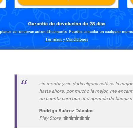
Garantía de devolución de 28 días
 planes se renuevan automáticamente. Puedes cancelar en cualquier mome
Términos y Condiciones
La aplicación es buenísima, ideal para inicia
aprender frases útiles como para empezar a 
Muchas gracias por solucionar los problemas
Joana Cabral
Play Store