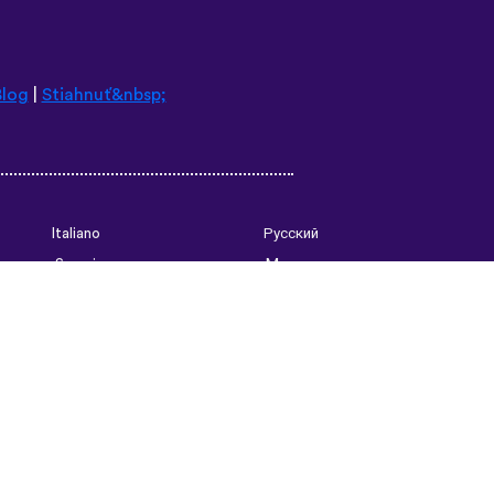
Blog
|
Stiahnuť&nbsp;
Italiano
Русский
Suomi
Magyar
日本語
Čeština
فارسی (ایران)
Bahasa Indonesia
Українська
العربية الرسمية الحديثة