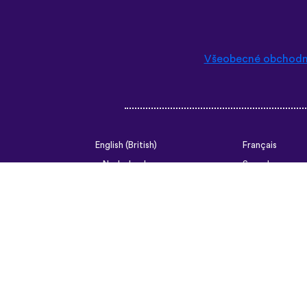
Všeobecné obchodn
English (British)
Français
Nederlands
Svenska
Ελληνικά
Türkçe
Slovenčina
Български
ไทย
Tiếng Việt