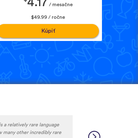
4.17
/ mesačne
$49.99 / ročne
Kúpiť
m liking what I have seen, so
y to learn the format and how