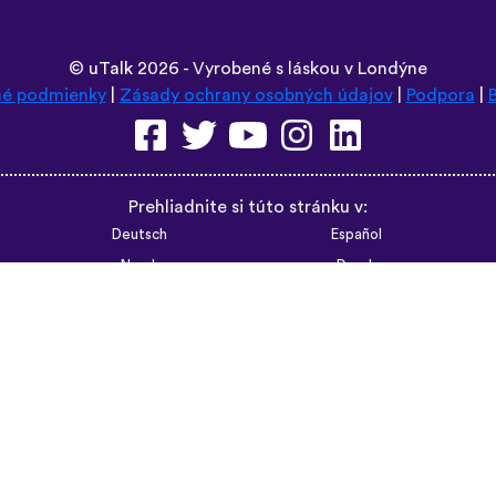
©
uTalk
2026 - Vyrobené s láskou v Londýne
é podmienky
|
Zásady ochrany osobných údajov
|
Podpora
|
Prehliadnite si túto stránku v:
Deutsch
Español
Norsk
Dansk
עברית
中文
Polski
Română
한국어
Português do Brasil
Монгол
Azərbaycan dili