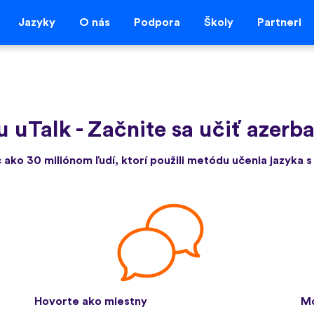
Jazyky
O nás
Podpora
Školy
Partneri
u uTalk
-
Začnite sa učiť azerb
c ako 30 miliónom ľudí, ktorí použili metódu učenia jazyka s
Hovorte ako miestny
Mo