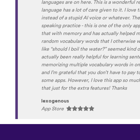
to navigate around the app and have found it 
When listening to the fluent speakers' pronun
the phrase was spoken by both male and fem
sometimes struggle with hearing/understand
Although it can be a little disconcerting hea
own voice (nobody likes the sound of their own
to hear it played back-to-back with the flue
comparison and self critique. I think I'm goi
and look forward to learning a little (or a lo
next summer.
Delilah64
App Store