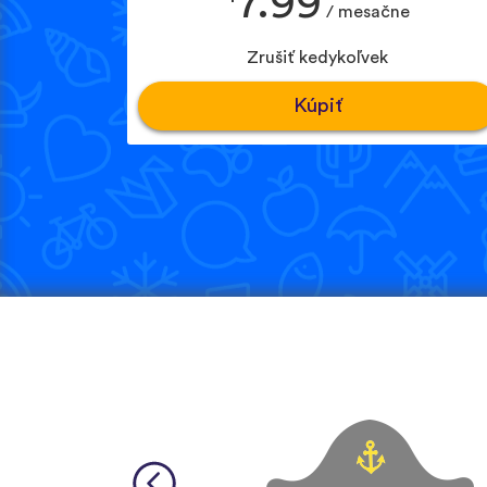
7.99
/ mesačne
Zrušiť kedykoľvek
Kúpiť