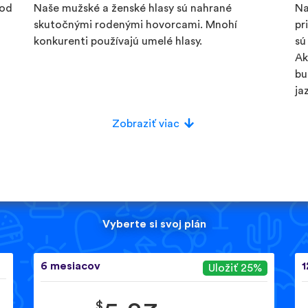
 od
Naše mužské a ženské hlasy sú nahrané
Na
skutočnými rodenými hovorcami. Mnohí
pr
konkurenti používajú umelé hlasy.
sú
Ak
bu
ja
Zobraziť viac
Vyberte si svoj plán
6 mesiacov
1
Uložiť 25%
$