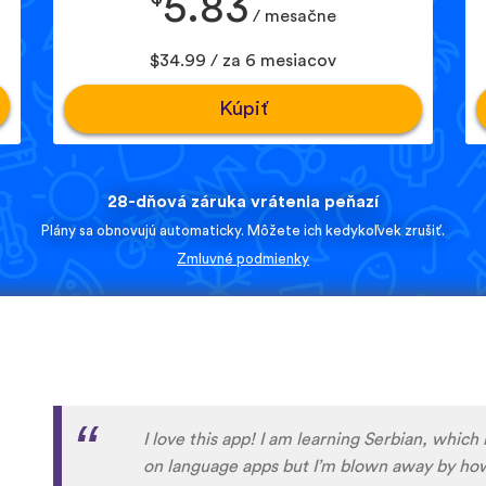
5.83
/ mesačne
$34.99 / za 6 mesiacov
Kúpiť
28-dňová záruka vrátenia peňazí
Plány sa obnovujú automaticky. Môžete ich kedykoľvek zrušiť.
Zmluvné podmienky
Although I only downloaded the app today, I'
far. I have been playing around with it to tr