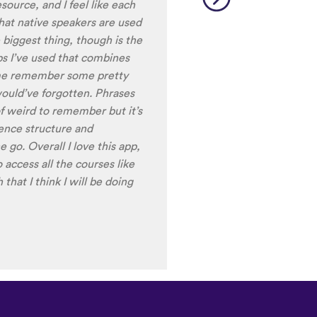
to be really user friendly.
ciation, I really liked that
ale speakers, as I
ing low register voices.
ring the recordings of your
 voice), it is really helpful
nt pronunciation for
ng to have fun with this app
t) of Turkish before my holiday