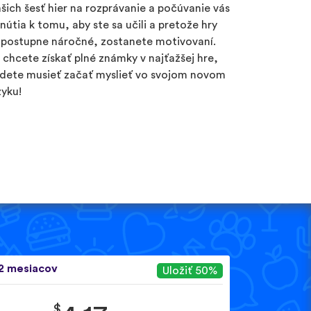
šich šesť hier na rozprávanie a počúvanie vás
inútia k tomu, aby ste sa učili a pretože hry
 postupne náročné, zostanete motivovaní.
 chcete získať plné známky v najťažšej hre,
dete musieť začať myslieť vo svojom novom
zyku!
2 mesiacov
Uložiť 50%
$