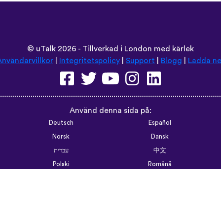
©
uTalk
2026 - Tillverkad i London med kärlek
Användarvillkor
|
Integritetspolicy
|
Support
|
Blogg
|
Ladda ne
Använd denna sida på:
Deutsch
Español
Norsk
Dansk
עברית
中文
Polski
Română
한국어
Português do Brasil
Монгол
Azərbaycan dili