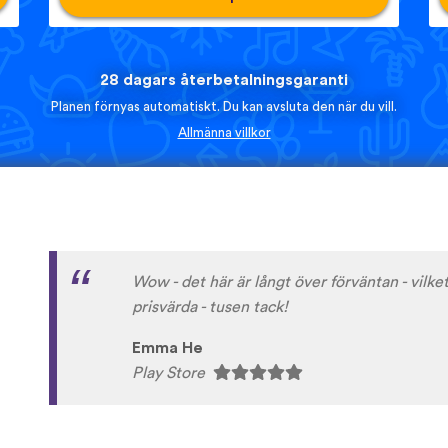
28 dagars återbetalningsgaranti
Planen förnyas automatiskt. Du kan avsluta den när du vill.
Allmänna villkor
Lätt att komma igång och kul att använda.
Victor Gamalan
Play Store