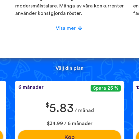
modersmålstalare. Många av våra konkurrenter
en
använder konstgjorda röster.
fa
Visa mer
Välj din plan
6 månader
1
Spara 25 %
$
5.83
/ månad
$34.99 / 6 månader
Köp