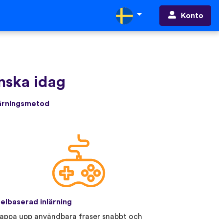
Konto
anska idag
lärningsmetod
elbaserad inlärning
appa upp användbara fraser snabbt och