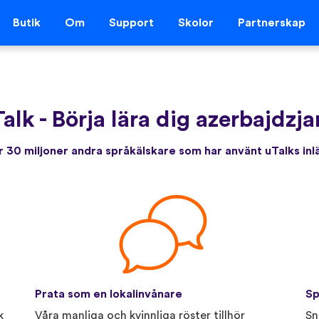
Butik
Om
Support
Skolor
Partnerskap
Talk
-
Börja lära dig azerbajdzj
 30 miljoner andra språkälskare som har använt uTalks in
Prata som en lokalinvånare
Sp
k
Våra manliga och kvinnliga röster tillhör
Sn