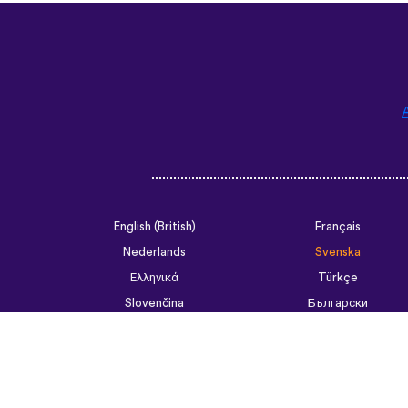
English (British)
Français
Nederlands
Svenska
Ελληνικά
Türkçe
Slovenčina
Български
ไทย
Tiếng Việt