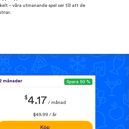
kelt – våra utmanande spel ser till att de
stnar.
2 månader
Spara 50 %
$
4.17
/ månad
$49.99 / år
Köp