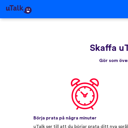
Skaffa u
Gör som över
Börja prata på några minuter
uTalk ser till att du börjar prata ditt nya språ