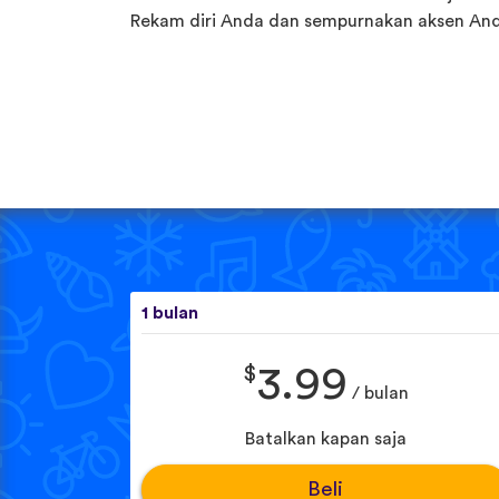
Rekam diri Anda dan sempurnakan aksen And
1 bulan
$
3.99
/ bulan
Batalkan kapan saja
Beli