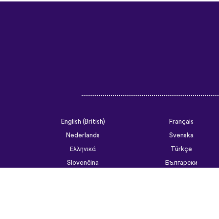
English (British)
Français
Nederlands
Svenska
Ελληνικά
Türkçe
Slovenčina
Български
ไทย
Tiếng Việt