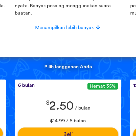
a.
nyata. Banyak pesaing menggunakan suara
pe
buatan.
mu
Menampilkan lebih banyak
Pilih langganan Anda
6 bulan
1
Hemat 35%
$
2.50
/ bulan
$14.99 / 6 bulan
Beli