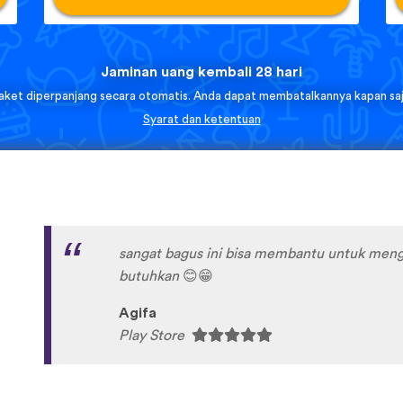
Jaminan uang kembali 28 hari
aket diperpanjang secara otomatis. Anda dapat membatalkannya kapan saj
Syarat dan ketentuan
sangat bagus ini bisa membantu untuk meng
butuhkan
😊
😁
Agifa
Play Store