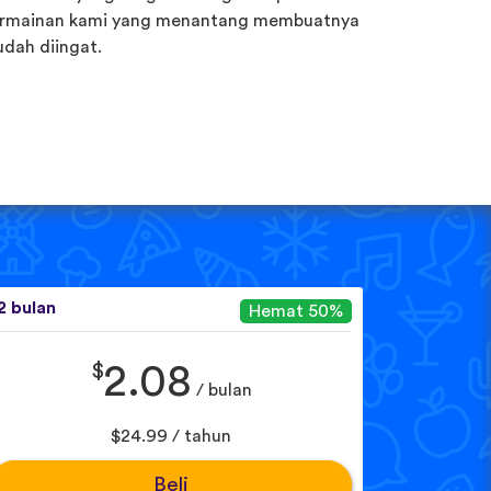
rmainan kami yang menantang membuatnya
dah diingat.
2 bulan
Hemat 50%
$
2.08
/ bulan
$24.99 / tahun
Beli