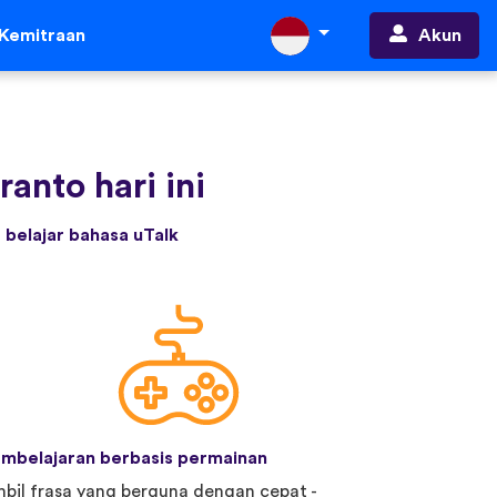
Akun
Kemitraan
anto hari ini
belajar bahasa uTalk
mbelajaran berbasis permainan
bil frasa yang berguna dengan cepat -