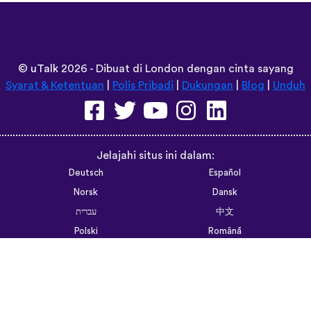
©
uTalk
2026 - Dibuat di London dengan cinta sayang
Syarat & Ketentuan
|
Polis Pribadi
|
Dukungan
|
Blog
|
Unduh
Jelajahi situs ini dalam:
Deutsch
Español
Norsk
Dansk
עברית
中文
Polski
Română
한국어
Português do Brasil
Монгол
Azərbaycan dili