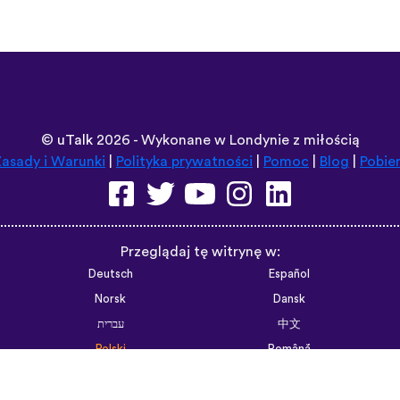
©
uTalk
2026 - Wykonane w Londynie z miłością
asady i Warunki
|
Polityka prywatności
|
Pomoc
|
Blog
|
Pobie
Przeglądaj tę witrynę w:
Deutsch
Español
Norsk
Dansk
עברית
中文
Polski
Română
한국어
Português do Brasil
Монгол
Azərbaycan dili