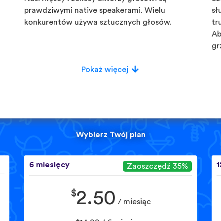
prawdziwymi native speakerami. Wielu
sł
konkurentów używa sztucznych głosów.
tr
Ab
gr
Pokaż więcej
Wybierz Twój plan
6 miesięcy
1
Zaoszczędź 35%
$
2.50
/ miesiąc