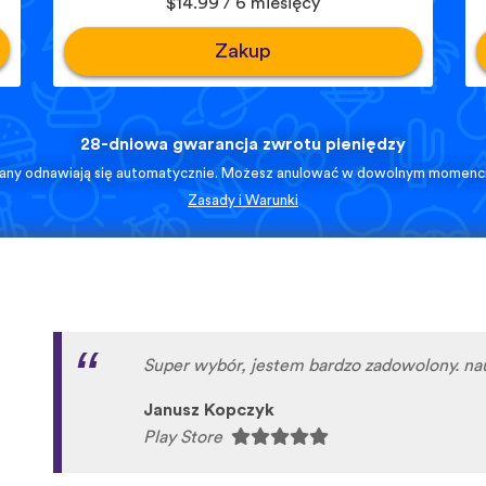
$14.99 / 6 miesięcy
Zakup
28-dniowa gwarancja zwrotu pieniędzy
lany odnawiają się automatycznie. Możesz anulować w dowolnym momenci
Zasady i Warunki