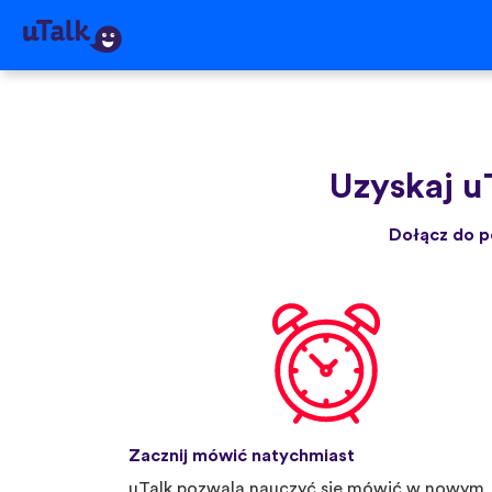
Uzyskaj u
Dołącz do p
Zacznij mówić natychmiast
uTalk pozwala nauczyć się mówić w nowym