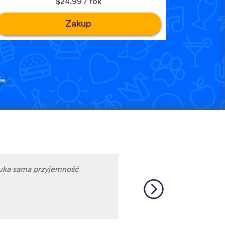
$24.99 / rok
Zakup
e.