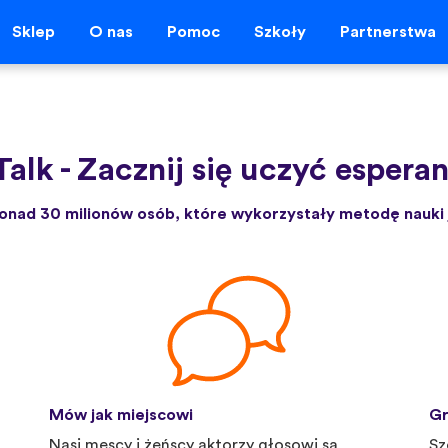
Sklep
O nas
Pomoc
Szkoły
Partnerstwa
Talk
-
Zacznij się uczyć esperan
onad 30 milionów osób, które wykorzystały metodę nauki 
Mów jak miejscowi
Gr
Nasi męscy i żeńscy aktorzy głosowi są
Sz