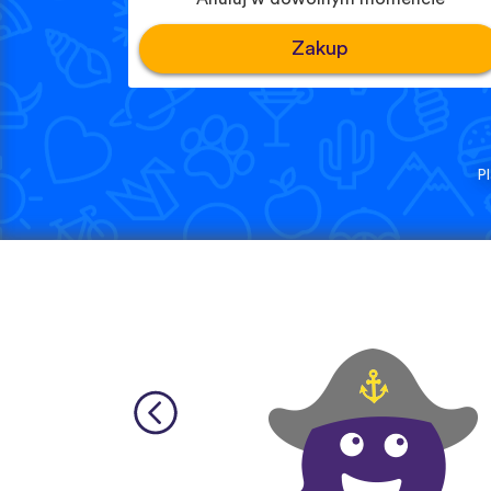
Zakup
P