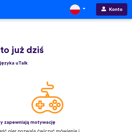
Konto
to już dziś
języka uTalk
y zapewniają motywację
eść gier pozwala ćwiczyć mówienie i