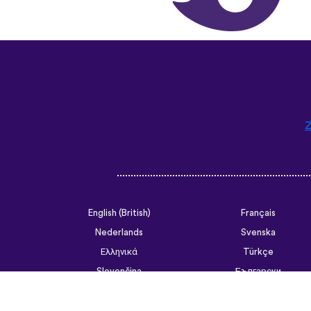
Z
English (British)
Français
Nederlands
Svenska
Ελληνικά
Türkçe
Slovenčina
Български
ไทย
Tiếng Việt