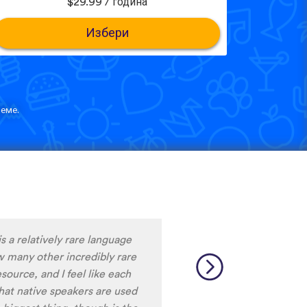
$29.99 / година
Избери
еме.
m liking what I have seen, so
y to learn the format and how
to be really user friendly.
ciation, I really liked that