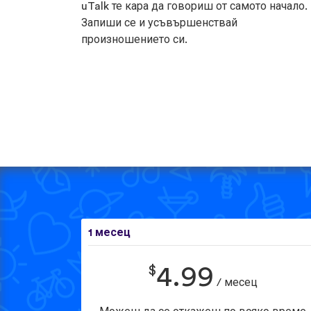
uTalk те кара да говориш от самото начало.
Запиши се и усъвършенствай
произношението си.
1 месец
$
4.99
/ месец