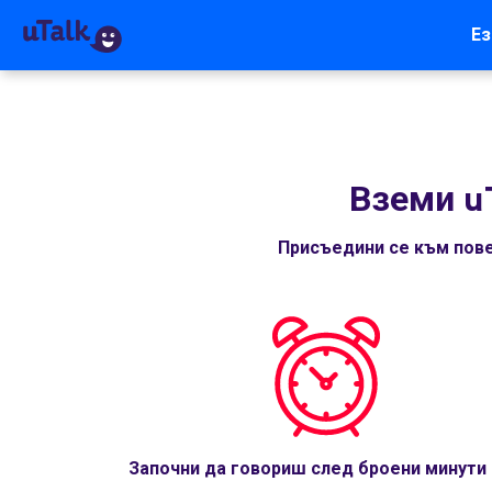
Ез
Вземи u
Присъедини се към пове
Започни да говориш след броени минути