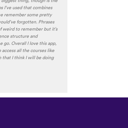
ale speakers, as I
ing low register voices.
ring the recordings of your
 voice), it is really helpful
nt pronunciation for
ng to have fun with this app
t) of Turkish before my holiday
Изтегляне