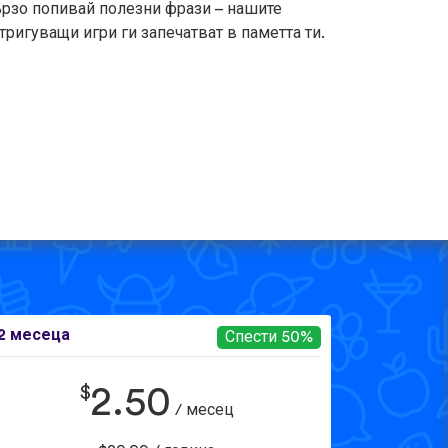
рзо попивай полезни фрази – нашите
тригуващи игри ги запечатват в паметта ти.
2 месеца
Спести 50%
$
2.50
/ месец