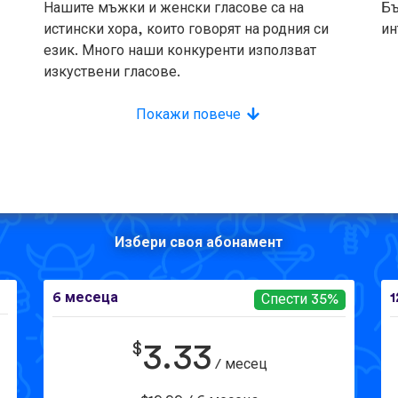
Нашите мъжки и женски гласове са на
Бъ
истински хора, които говорят на родния си
ин
език. Много наши конкуренти използват
изкуствени гласове.
Покажи повече
Избери своя абонамент
6 месеца
1
Спести 35%
$
3.33
/ месец