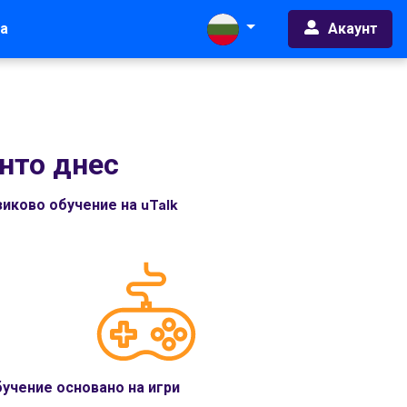
Акаунт
а
нто днес
иково обучение на uTalk
учение основано на игри