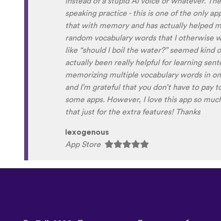
the phrase was spoken by both male and fem
sometimes struggle with hearing/understand
Although it can be a little disconcerting hea
own voice (nobody likes the sound of their own
to hear it played back-to-back with the flue
comparison and self critique. I think I'm goi
and look forward to learning a little (or a lo
next summer.
Delilah64
App Store
©
uTalk
2026 - Произведено в Лондон с любов
 условия
|
Политика на поверителност
|
Поддръжка
|
Блог
|