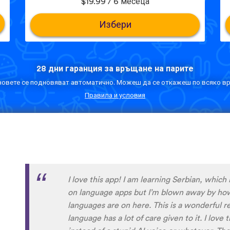
$19.99 / 6 месеца
Избери
28 дни гаранция за връщане на парите
овете се подновяват автоматично. Можеш да се откажеш по всяко вр
Правила и условия
Although I only downloaded the app today, I'
far. I have been playing around with it to tr
to navigate around the app and have found it 
When listening to the fluent speakers' pronun