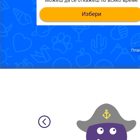
Можеш да се откажеш по всяко време
Избери
План