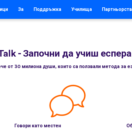
ици
За
Поддръжка
Училища
Партньорств
Talk
-
Започни да учиш еспера
че от 30 милиона души, които са ползвали метода за ез
Говори като местен
Об