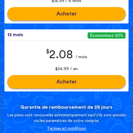
$14.99 / 6 mois
Acheter
12 mois
Économisez 50%
$
2.08
/ mois
$24.99 / an
Acheter
Garantie de remboursement de 28 jours
Les plans sont renouvelés automatiquement sauf s'ils sont annulés
via les paramètres de votre compte.
Termes et conditions