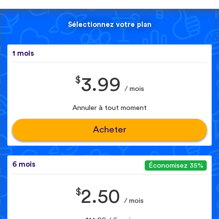
Sélectionnez votre plan
1 mois
$
3.99
/ mois
Annuler à tout moment
Acheter
6 mois
Économisez 35%
$
2.50
/ mois