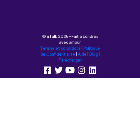
avec amour
Termes et conditions
|
Politique
de Confidentialité
|
Aide
|
Blog
|
Télécharger
Parcourir ce site en:
English
Français
Deutsch
(British)
Español
Italiano
Русский
Nederlands
Svenska
Norsk
Dansk
Suomi
Magyar
Ελληνικά
Türkçe
עברית
中文
日本語
Čeština
Slovenčina
Български
Polski
Română
فارسی
Bahasa
(ایران)
Indonesia
ไทย
Tiếng
한국어
Việt
Português
Українська
العربية