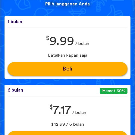
Pilih langganan Anda
1 bulan
$
9.99
/ bulan
Batalkan kapan saja
Beli
6 bulan
Hemat 30%
$
7.17
/ bulan
$42.99 / 6 bulan