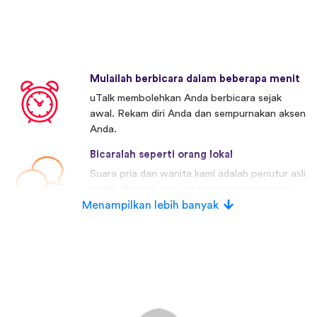
Mulailah berbicara dalam beberapa menit
uTalk membolehkan Anda berbicara sejak
awal. Rekam diri Anda dan sempurnakan aksen
Anda.
Bicaralah seperti orang lokal
Suara pria dan wanita kami adalah penutur asli
nyata. Banyak pesaing menggunakan suara
Menampilkan lebih banyak
buatan.