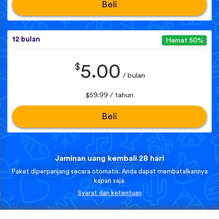
Beli
12 bulan
Hemat 50%
$
5.00
/ bulan
$59.99 / tahun
Beli
Jaminan uang kembali 28 hari
Paket diperpanjang secara otomatis. Anda dapat membatalkannya
kapan saja.
Syarat dan ketentuan