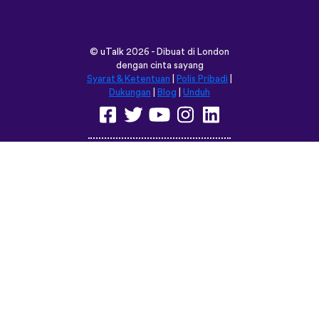
©
uTalk
2026 - Dibuat di London
dengan cinta sayang
Syarat & Ketentuan
|
Polis Pribadi
|
Dukungan
|
Blog
|
Unduh
Jelajahi situs ini dalam:
English
Français
Deutsch
(British)
Español
Italiano
Русский
Nederlands
Svenska
Norsk
Dansk
Suomi
Magyar
Ελληνικά
Türkçe
עברית
中文
日本語
Čeština
Slovenčina
Български
Polski
Română
فارسی
Bahasa
(ایران)
Indonesia