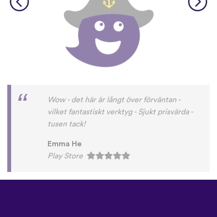
Wow - det här är långt över förväntan -
vilket fantastiskt verktyg - Sjukt prisvärda -
tusen tack!
Emma He
Play Store