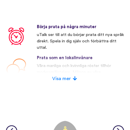
Börja prata på några minuter
uTalk ser till att du börjar prata ditt nya språk
direkt. Spela in dig själv och förbättra ditt
uttal.
Prata som en lokalinvånare
Våra manliga och kvinnliga röster tillhör
modersmålstalare. Många av våra
konkurrenter använder konstgjorda röster.
Visa mer