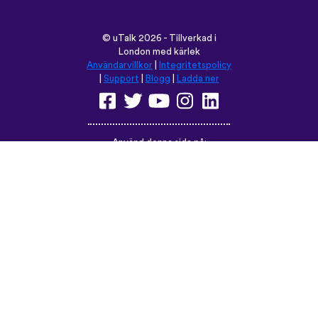
©
uTalk
2026 - Tillverkad i
London med kärlek
Användarvillkor
|
Integritetspolicy
|
Support
|
Blogg
|
Ladda ner
Använd denna sida på:
English
Français
Deutsch
(British)
Español
Italiano
Русский
Nederlands
Svenska
Norsk
Dansk
Suomi
Magyar
Ελληνικά
Türkçe
עברית
中文
日本語
Čeština
Slovenčina
Български
Polski
Română
فارسی
Bahasa
(ایران)
Indonesia
ไทย
Tiếng
한국어