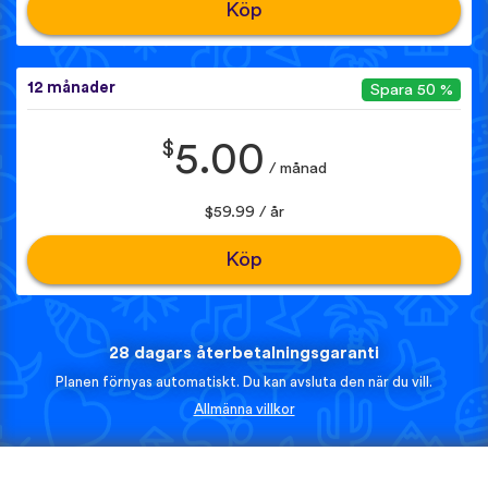
Köp
12 månader
Spara 50 %
$
5.00
/ månad
$59.99 / år
Köp
28 dagars återbetalningsgaranti
Planen förnyas automatiskt. Du kan avsluta den när du vill.
Allmänna villkor