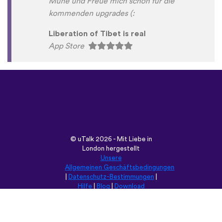
Mühe und Freue mich schon für die
kommenden upgrades (:
Liberation of Tibet is real
App Store
©
uTalk
2026 - Mit Liebe in
London hergestellt
Unsere
Allgemeinen Geschäftsbedingungen
|
Datenschutz-Bestimmungen
|
Hilfe
|
Blog
|
Download