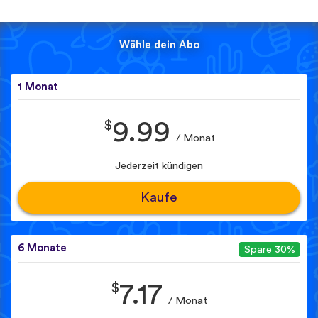
Wähle dein Abo
1 Monat
$
9.99
/ Monat
Jederzeit kündigen
Kaufe
6 Monate
Spare 30%
$
7.17
/ Monat