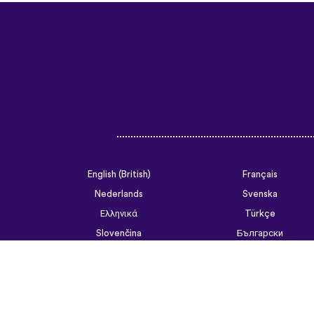
English (British)
Français
Nederlands
Svenska
Ελληνικά
Türkçe
Slovenčina
Български
ไทย
Tiếng Việt