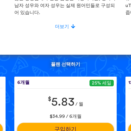
!
남자 성우와 여자 성우는 실제 원어민들로 구성되
u
어 있습니다.
줍
더보기
플랜 선택하기
6개월
25% 세일
$
5.83
/ 월
$34.99 / 6개월
구입하기