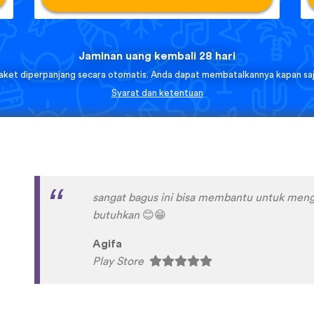
Jaminan uang kembali 28 hari
aket diperpanjang secara otomatis. Anda dapat membatalkannya kapan saj
Syarat dan ketentuan
This language app is so good because there
you can hear native speakers say the words
wrds properly. I'm also so happy they have 
and especially so you can hear the people spe
found an app that has Kurdish in both dialect
Zara9898