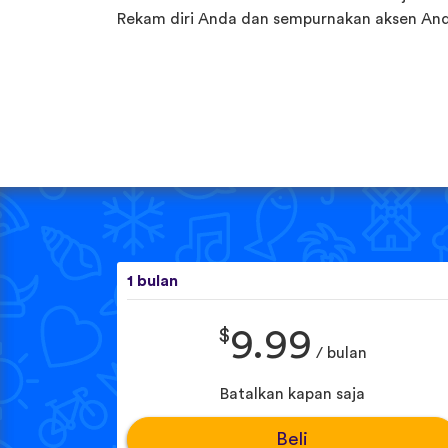
Rekam diri Anda dan sempurnakan aksen And
1 bulan
$
9.99
/ bulan
Batalkan kapan saja
Beli