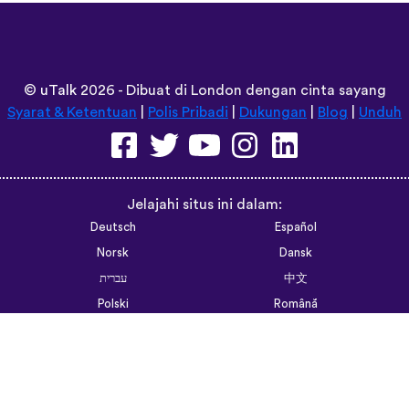
App Store
©
uTalk
2026 - Dibuat di London dengan cinta sayang
Syarat & Ketentuan
|
Polis Pribadi
|
Dukungan
|
Blog
|
Unduh
Jelajahi situs ini dalam:
Deutsch
Español
Norsk
Dansk
עברית
中文
Polski
Română
한국어
Português do Brasil
Монгол
Azərbaycan dili