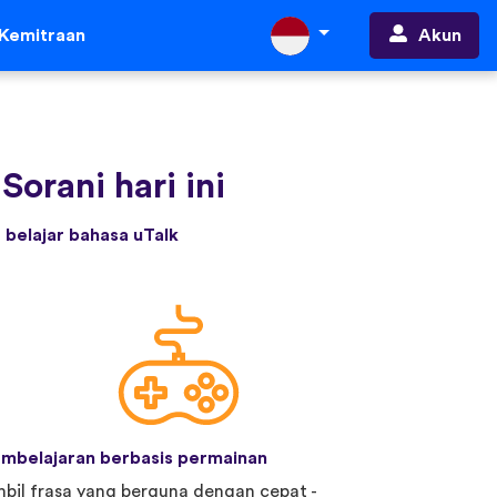
Akun
Kemitraan
Sorani hari ini
belajar bahasa uTalk
mbelajaran berbasis permainan
bil frasa yang berguna dengan cepat -