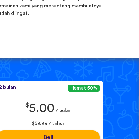
rmainan kami yang menantang membuatnya
dah diingat.
2 bulan
Hemat 50%
$
5.00
/ bulan
$59.99 / tahun
Beli