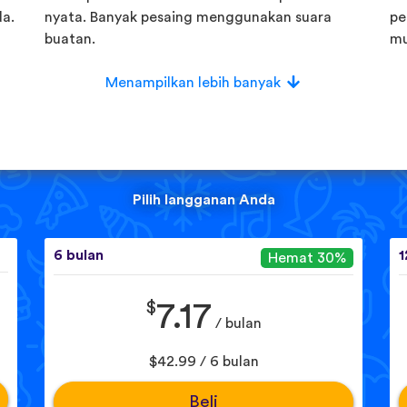
a.
nyata. Banyak pesaing menggunakan suara
pe
buatan.
mu
Menampilkan lebih banyak
Pilih langganan Anda
6 bulan
1
Hemat 30%
$
7.17
/ bulan
$42.99 / 6 bulan
Beli