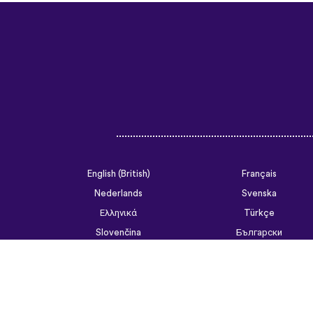
English (British)
Français
Nederlands
Svenska
Ελληνικά
Türkçe
Slovenčina
Български
ไทย
Tiếng Việt