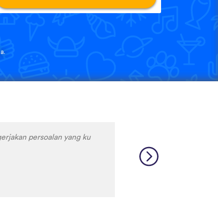
a.
 are so many languages and
 so you know how to say the
Kurdish! No app has Kurdish
ak so I'm really happy I
s too!