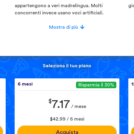
appartengono a veri madrelingua. Molti
gi
concorrenti invece usano voci artificiali.
Mostra di più
Seleziona il tuo piano
6 mesi
1
Risparmia il 30%
$
7.17
/ mese
$42.99 / 6 mesi
Acquista