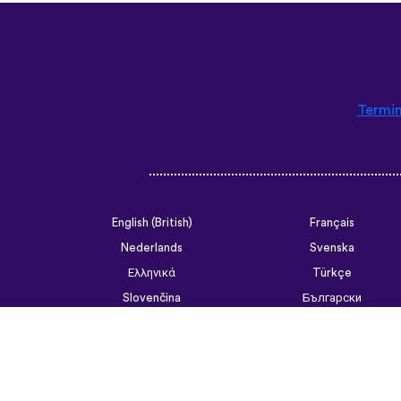
Termin
English (British)
Français
Nederlands
Svenska
Ελληνικά
Türkçe
Slovenčina
Български
ไทย
Tiếng Việt