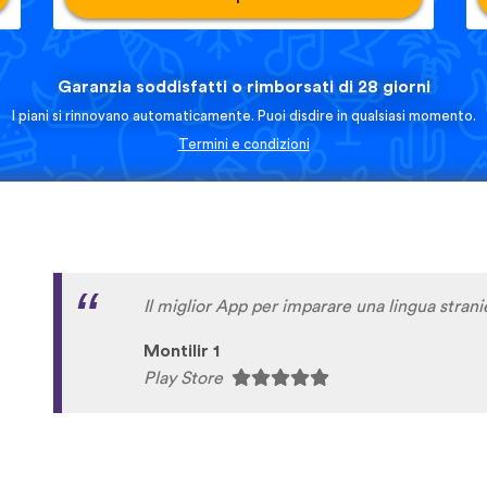
Garanzia soddisfatti o rimborsati di 28 giorni
I piani si rinnovano automaticamente. Puoi disdire in qualsiasi momento.
Termini e condizioni
molto interattiva, piacevole, didattica!
italo usai
Play Store