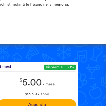
ochi stimolanti le fissano nella memoria.
2 mesi
Risparmia il 50%
$
5.00
/ mese
$59.99 / anno
Acquista