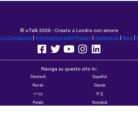
©
uTalk
2026 - Creato a Londra con amore
i e Condizioni
|
Informativa sulla Privacy
|
Assistenza
|
Blog
|
Naviga su questo sito in:
Deutsch
Español
Norsk
Dansk
עברית
中文
Polski
Română
한국어
Português do Brasil
Монгол
Azərbaycan dili