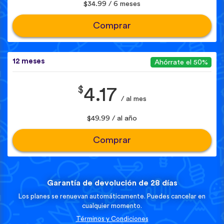
$34.99 / 6 meses
Comprar
12 meses
Ahórrate el 50%
$
4.17
/ al mes
$49.99 / al año
Comprar
Garantía de devolución de 28 días
Los planes se renuevan automáticamente. Puedes cancelar en
cualquier momento.
Términos y Condiciones