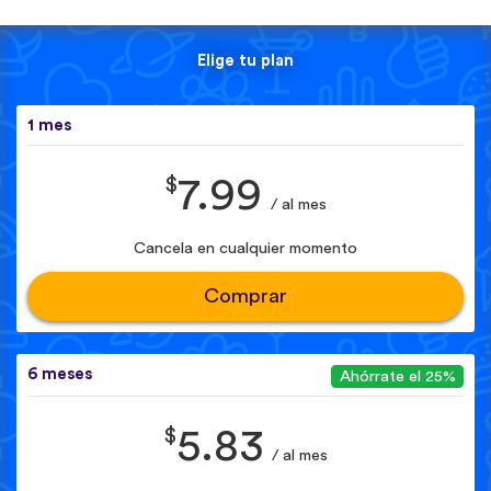
Elige tu plan
1 mes
$
7.99
/ al mes
Cancela en cualquier momento
Comprar
6 meses
Ahórrate el 25%
$
5.83
/ al mes