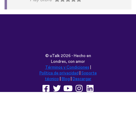
©
uTalk
2026 - Hecho en
Londres, con amor
Términos y Condiciones
|
Política de privacidad
|
Soporte
técnico
|
Blog
|
Descargar
Navega esta web en:
English
Français
Deutsch
(British)
Español
Italiano
Русский
Nederlands
Svenska
Norsk