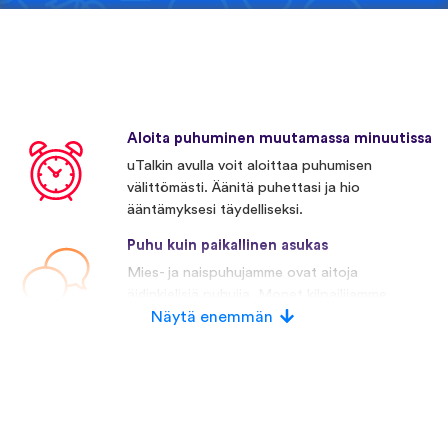
Aloita puhuminen muutamassa minuutissa
uTalkin avulla voit aloittaa puhumisen
välittömästi. Äänitä puhettasi ja hio
ääntämyksesi täydelliseksi.
Puhu kuin paikallinen asukas
Mies- ja naispuhujamme ovat aitoja
äidinkielisiä puhujia. Monet kilpailijamme
käyttävät keinotekoista puhetta.
Näytä enemmän