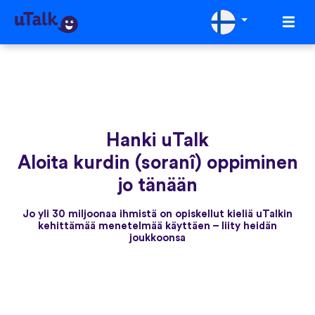
Hanki uTalk
Aloita kurdin (soranî) oppiminen
jo tänään
Jo yli 30 miljoonaa ihmistä on opiskellut kieliä uTalkin
kehittämää menetelmää käyttäen – liity heidän
joukkoonsa