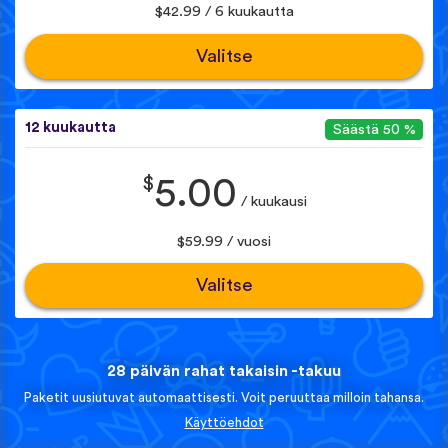
$42.99 / 6 kuukautta
Valitse
12 kuukautta
Säästä 50 %
$
5.00
/ kuukausi
$59.99 / vuosi
Valitse
28 päivän rahat takaisin -takuu
Paketit uusiutuvat automaattisesti. Voit peruuttaa milloin tahansa.
Käyttöehdot