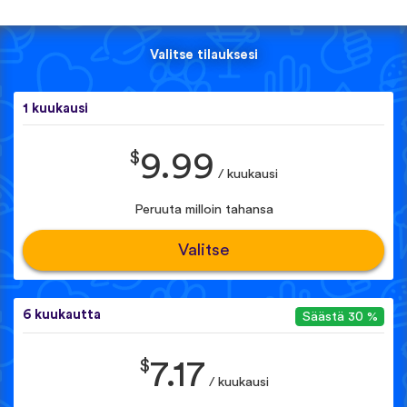
Valitse tilauksesi
1 kuukausi
$
9.99
/ kuukausi
Peruuta milloin tahansa
Valitse
6 kuukautta
Säästä 30 %
$
7.17
/ kuukausi