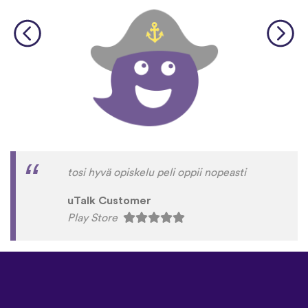
tosi hyvä opiskelu peli oppii nopeasti
uTalk Customer
Play Store