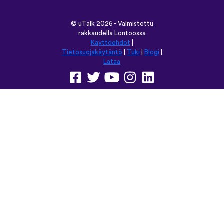
©
uTalk
2026 - Valmistettu
rakkaudella Lontoossa
Käyttöehdot
|
Tietosuojakäytäntö
|
Tuki
|
Blogi
|
Lataa
Selaa tätä sivustoa kielellä:
English
Français
Deutsch
(British)
Español
Italiano
Русский
Nederlands
Svenska
Norsk
Dansk
Suomi
Magyar
Ελληνικά
Türkçe
עברית
中文
日本語
Čeština
Slovenčina
Български
Polski
Română
فارسی
Bahasa
(ایران)
Indonesia