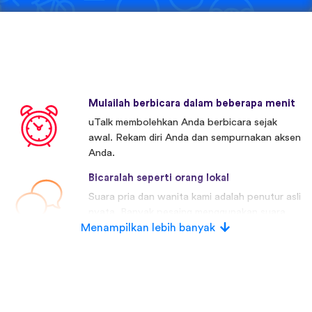
Mulailah berbicara dalam beberapa menit
uTalk membolehkan Anda berbicara sejak
awal. Rekam diri Anda dan sempurnakan aksen
Anda.
Bicaralah seperti orang lokal
Suara pria dan wanita kami adalah penutur asli
nyata. Banyak pesaing menggunakan suara
Menampilkan lebih banyak
buatan.