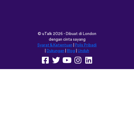
©
uTalk
2026 - Dibuat di London
dengan cinta sayang
Syarat & Ketentuan
|
Polis Pribadi
|
Dukungan
|
Blog
|
Unduh
Jelajahi situs ini dalam:
English
Français
Deutsch
(British)
Español
Italiano
Русский
Nederlands
Svenska
Norsk
Dansk
Suomi
Magyar
Ελληνικά
Türkçe
עברית
中文
日本語
Čeština
Slovenčina
Български
Polski