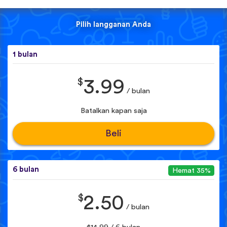
Pilih langganan Anda
1 bulan
$
3.99
/ bulan
Batalkan kapan saja
Beli
6 bulan
Hemat 35%
$
2.50
/ bulan