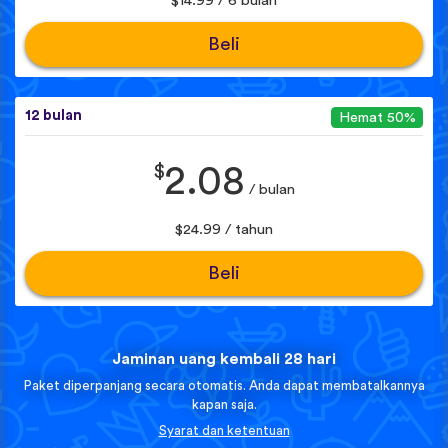
$14.99 / 6 bulan
Beli
12 bulan
Hemat 50%
$
2.08
/ bulan
$24.99 / tahun
Beli
Jaminan uang kembali 28 hari
Paket diperpanjang secara otomatis. Anda dapat membatalkannya
kapan saja.
Syarat dan ketentuan