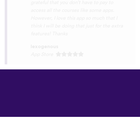
©
uTalk
2026 -
Londonda sevgi ilə
hazırlanıb
Şərtlər və Qaydalar
|
Məxfilik Siyasəti
|
Dəstək
|
Bloq
|
Yüklə
Saytı burada açın:
English
Français
Deutsch
(British)
Español
Italiano
Русский
Nederlands
Svenska
Norsk