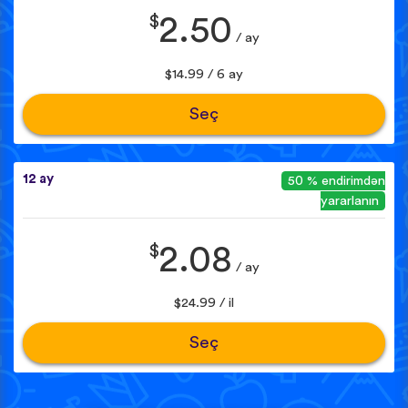
$
2.50
/ ay
$14.99 / 6 ay
Seç
12 ay
50 % endirimdən
yararlanın
$
2.08
/ ay
$24.99 / il
Seç