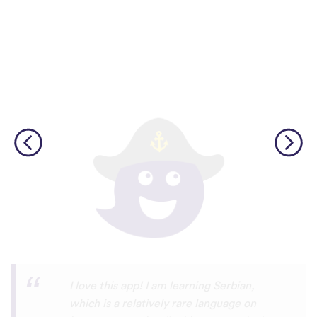
Although I only downloaded the app today,
I'm liking what I have seen, so far. I have
been playing around with it to try to learn
the format and how to navigate around
the app and have found it to be really user
friendly. When listening to the fluent
speakers' pronunciation, I really liked that