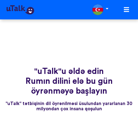
"uTalk"u əldə edin
Rumın dilini elə bu gün
öyrənməyə başlayın
"uTalk" tətbiqinin dil öyrənilməsi üsulundan yararlanan 30
milyondan çox insana qoşulun