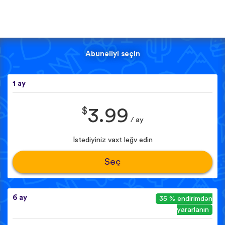
Abunəliyi seçin
1 ay
$
3.99
/ ay
İstədiyiniz vaxt ləğv edin
Seç
6 ay
35 % endirimdən
yararlanın