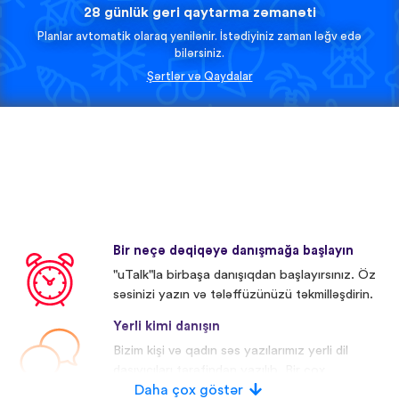
28 günlük geri qaytarma zəmanəti
Planlar avtomatik olaraq yenilənir. İstədiyiniz zaman ləğv edə
bilərsiniz.
Şərtlər və Qaydalar
Bir neçə dəqiqəyə danışmağa başlayın
"uTalk"la birbaşa danışıqdan başlayırsınız. Öz
səsinizi yazın və tələffüzünüzü təkmilləşdirin.
Yerli kimi danışın
Bizim kişi və qadın səs yazılarımız yerli dil
daşıyıcıları tərəfindən yazılıb. Bir çox
iştirakçıların səsi redaktə olunub.
Daha çox göstər