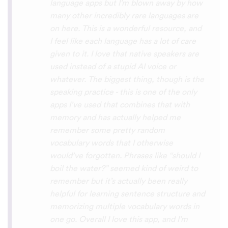
the phrase was spoken by both male and
female speakers, as I sometimes struggle
with hearing/understanding low register
voices. Although it can be a little
disconcerting hearing the recordings of
your own voice (nobody likes the sound of
their own voice), it is really helpful to hear
it played back-to-back with the fluent
pronunciation for comparison and self
critique. I think I'm going to have fun with
this app and look forward to learning a
little (or a lot) of Turkish before my holiday
next summer.
Delilah64
App Store