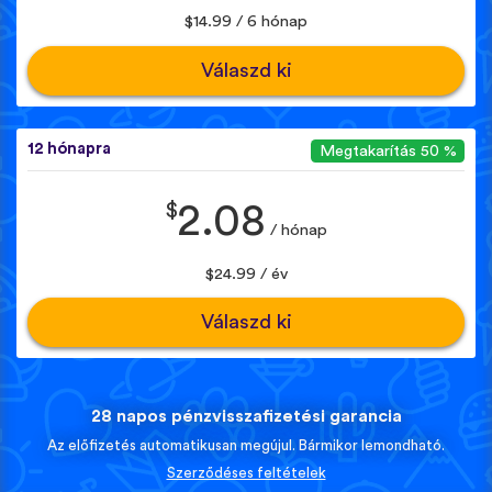
$14.99 / 6 hónap
Válaszd ki
12 hónapra
Megtakarítás 50 %
$
2.08
/ hónap
$24.99 / év
Válaszd ki
28 napos pénzvisszafizetési garancia
Az előfizetés automatikusan megújul. Bármikor lemondható.
Szerződéses feltételek