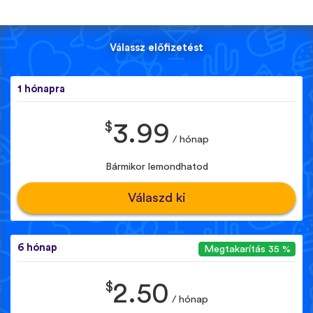
Válassz előfizetést
1 hónapra
$
3.99
/ hónap
Bármikor lemondhatod
Válaszd ki
6 hónap
Megtakarítás 35 %
$
2.50
/ hónap