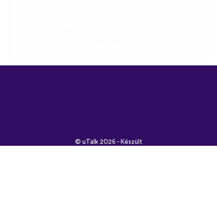
©
uTalk
2026 - Készült
Londonban szeretettel
Általános szerződési
feltételek
|
Adatbiztonság
|
Támogatás
|
Blog
|
Letöltés
Használt böngésző:
English
Français
Deutsch
(British)
Español
Italiano
Русский
Nederlands
Svenska
Norsk
Dansk
Suomi
Magyar
Ελληνικά
Türkçe
עברית
中文
日本
Čeština