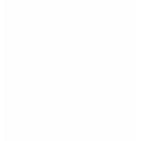
disconcerting hearing the recordings of
your own voice (nobody likes the sound of
their own voice), it is really helpful to hear
it played back-to-back with the fluent
pronunciation for comparison and self
critique. I think I'm going to have fun with
this app and look forward to learning a
little (or a lot) of Turkish before my holiday
next summer.
Delilah64
App Store