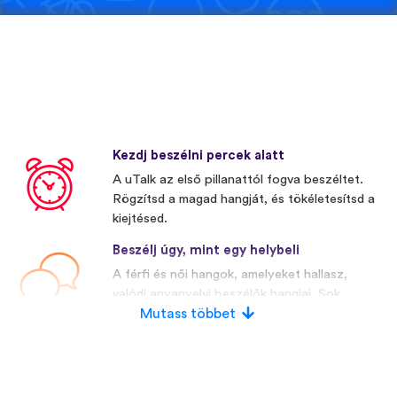
Kezdj beszélni percek alatt
A uTalk az első pillanattól fogva beszéltet.
Rögzítsd a magad hangját, és tökéletesítsd a
kiejtésed.
Beszélj úgy, mint egy helybeli
A férfi és női hangok, amelyeket hallasz,
valódi anyanyelvi beszélők hangjai. Sok
versenytársunk mesterségesen előállított
Mutass többet
hangokat használ.