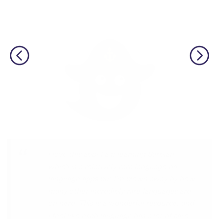
Although I only downloaded the app today,
I'm liking what I have seen, so far. I have
been playing around with it to try to learn
the format and how to navigate around
the app and have found it to be really user
friendly. When listening to the fluent
speakers' pronunciation, I really liked that
the phrase was spoken by both male and
female speakers, as I sometimes struggle
with hearing/understanding low register
voices. Although it can be a little