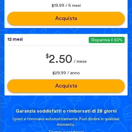
$19.99 / 6 mesi
Acquista
12 mesi
Risparmia il 50%
$
2.50
/ mese
$29.99 / anno
Acquista
Garanzia soddisfatti o rimborsati di 28 giorni
I piani si rinnovano automaticamente. Puoi disdire in qualsiasi
momento.