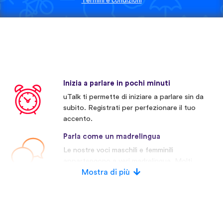
Termini e condizioni
Inizia a parlare in pochi minuti
uTalk ti permette di iniziare a parlare sin da
subito. Registrati per perfezionare il tuo
accento.
Parla come un madrelingua
Le nostre voci maschili e femminili
appartengono a veri madrelingua. Molti
concorrenti invece usano voci artificiali.
Mostra di più