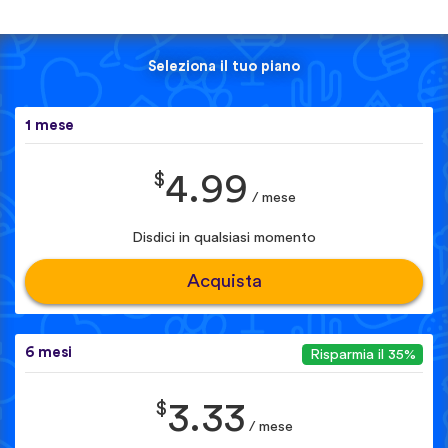
Seleziona il tuo piano
1 mese
$
4.99
/ mese
Disdici in qualsiasi momento
Acquista
6 mesi
Risparmia il 35%
$
3.33
/ mese