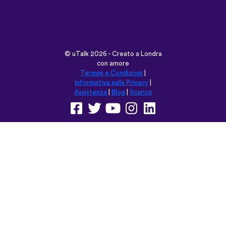
©
uTalk
2026 - Creato a Londra
con amore
Termini e Condizioni
|
Informativa sulla Privacy
|
Assistenza
|
Blog
|
Scarica
Naviga su questo sito in:
English
Français
Deutsch
(British)
Español
Italiano
Русский
Nederlands
Svenska
Norsk
Dansk
Suomi
Magyar
Ελληνικά
Türkçe
עברית
中文
日本語
Čeština