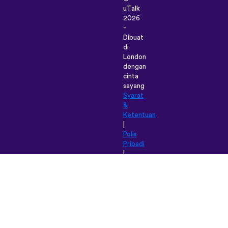
uTalk
2026
-
Dibuat
di
London
dengan
cinta
sayang
Syarat
&
Ketentuan
|
Polis
Pribadi
|
Dukungan
|
Blog
|
Unduh