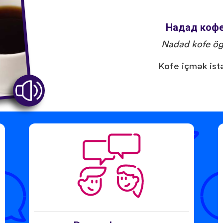
Надад кофе өг
Nadad kofe ö
Kofe içmək ist