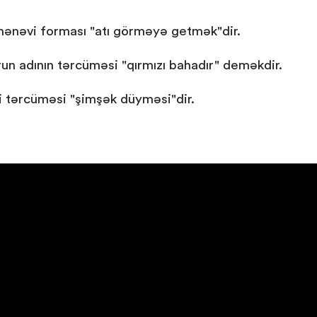
nənəvi forması "atı görməyə getmək"dir.
un adının tərcüməsi "qırmızı bahadır" deməkdir.
i tərcüməsi "şimşək düyməsi"dir.