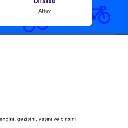
Dil ailəsi
Altay
ini, gəzişini, yaşını və cinsini