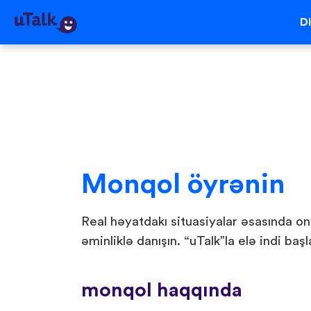
Di
Monqol öyrənin
Real həyatdakı situasiyalar əsasında o
əminliklə danışın. “uTalk”la elə indi başl
monqol haqqında