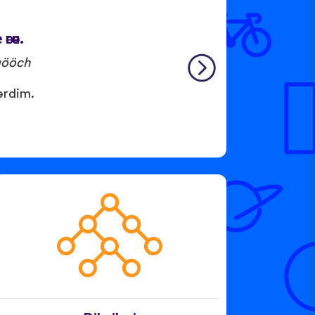
өөч.
gööch
ərdim.