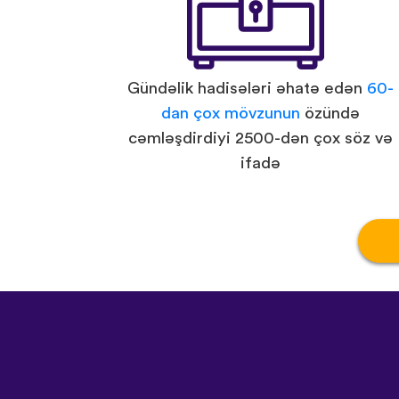
Gündəlik hadisələri əhatə edən
60-
dan çox mövzunun
özündə
cəmləşdirdiyi 2500-dən çox söz və
ifadə