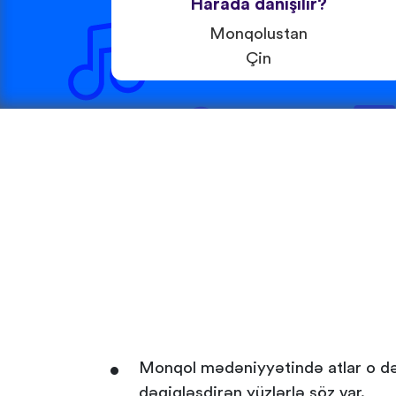
Harada danışılır?
Monqolustan
Çin
Monqol mədəniyyətində atlar o dərə
dəqiqləşdirən yüzlərlə söz var.