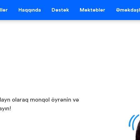
llər
Haqqında
Dəstək
Məktəblər
Əməkdaşl
nlayn olaraq monqol öyrənin və
ayın!