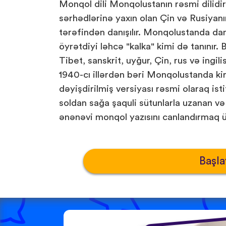
Monqol dili Monqolustanın rəsmi dilidi
sərhədlərinə yaxın olan Çin və Rusiyanı
tərəfindən danışılır. Monqolustanda dan
öyrətdiyi ləhcə "kalka" kimi də tanınır. B
Tibet, sanskrit, uyğur, Çin, rus və ingil
1940-cı illərdən bəri Monqolustanda kiri
dəyişdirilmiş versiyası rəsmi olaraq ist
soldan sağa şaquli sütunlarla uzanan və
ənənəvi monqol yazısını canlandırmaq ü
Başla