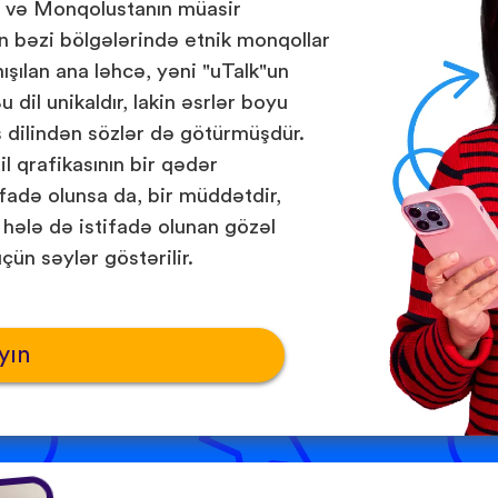
r və Monqolustanın müasir
n bəzi bölgələrində etnik monqollar
ışılan ana ləhcə, yəni "uTalk"un
u dil unikaldır, lakin əsrlər boyu
is dilindən sözlər də götürmüşdür.
l qrafikasının bir qədər
ifadə olunsa da, bir müddətdir,
 hələ də istifadə olunan gözəl
çün səylər göstərilir.
yın