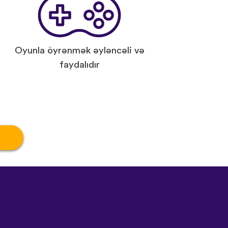
Oyunla öyrənmək əyləncəli və
faydalıdır