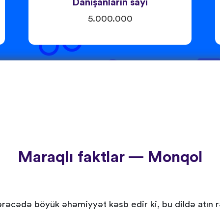
Danışanların sayı
5.000.000
Maraqlı faktlar — Monqol
cədə böyük əhəmiyyət kəsb edir ki, bu dildə atın rəng