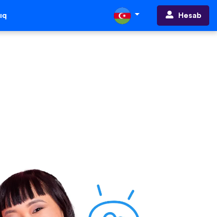
Hesab
ıq