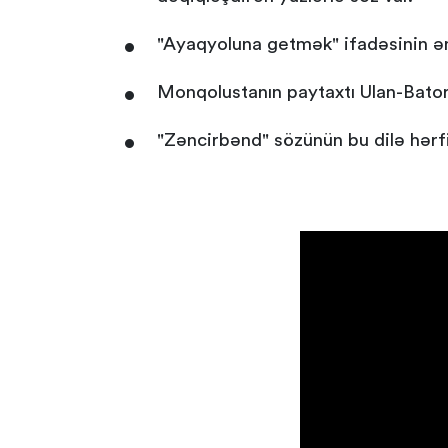
"Ayaqyoluna getmək" ifadəsinin ə
Monqolustanın paytaxtı Ulan-Bator
"Zəncirbənd" sözünün bu dilə hərf