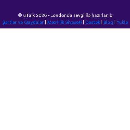
©
uTalk
2026 - Londonda sevgi ilə hazırlanıb
Şərtlər və Qaydalar
|
Məxfilik Siyasəti
|
Dəstək
|
Bloq
|
Yüklə
Saytı burada açın:
Deutsch
Español
Norsk
Dansk
עברית
中文
Polski
Română
한국어
Português do Brasil
Монгол
Azərbaycan dili