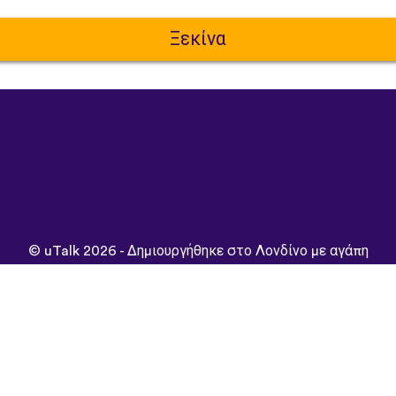
Ξεκίνα
©
uTalk
2026 - Δημιουργήθηκε στο Λονδίνο με αγάπη
ι & Προϋποθέσεις
|
Πολιτική Απορρήτου
|
Υποστήριξη
|
Blog
|
Περιήγηση στον ιστότοπο σε:
Deutsch
Español