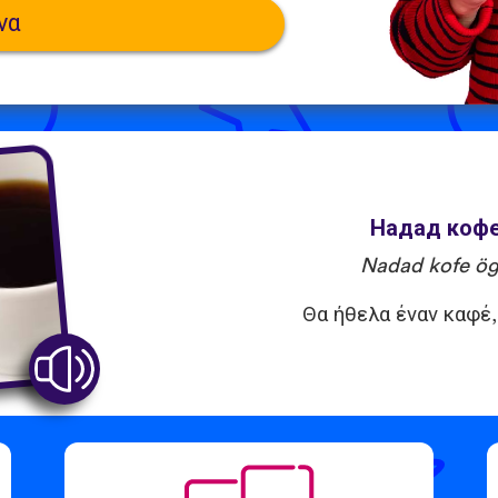
να
Надад кофе өг
Nadad kofe ö
Θα ήθελα έναν καφέ