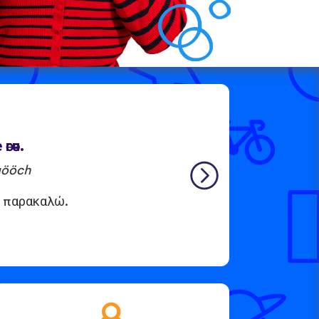
өөч.
gööch
, παρακαλώ.