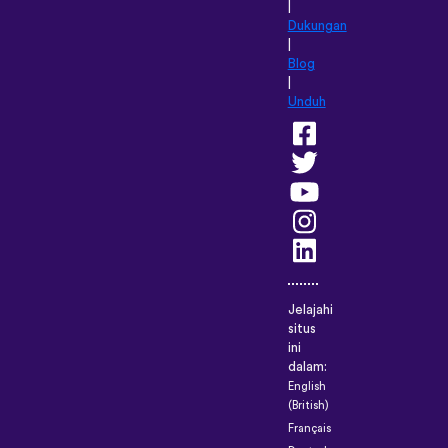
|
Dukungan
|
Blog
|
Unduh
Jelajahi
situs
ini
dalam:
English
(British)
Français