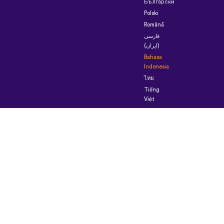
Български
Polski
Română
فارسی
(ایران)
Bahasa
Indonesia
ไทย
Tiếng
Việt
한
국
어
Português
do
Brasil
Українська
العربية
الرسمية
الحديثة
Монгол