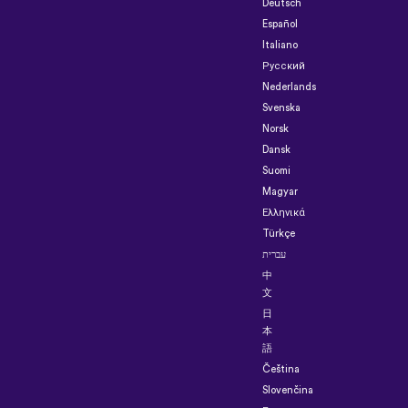
Deutsch
Español
Italiano
Русский
Nederlands
Svenska
Norsk
Dansk
Suomi
Magyar
Ελληνικά
Türkçe
עברית
中
文
日
本
語
Čeština
Slovenčina