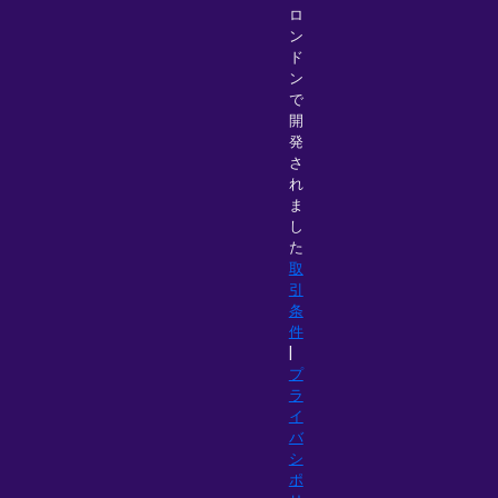
ロ
ン
ド
ン
で
開
発
さ
れ
ま
し
た
取
引
条
件
|
プ
ラ
イ
バ
シ
ポ