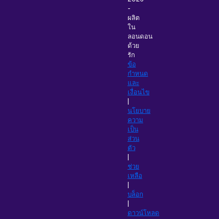
-
ผลิต
ใน
ลอนดอน
ด้วย
รัก
ข้อ
กำหนด
และ
เงื่อนไข
|
นโยบาย
ความ
เป็น
ส่วน
ตัว
|
ช่วย
เหลือ
|
บล็อก
|
ดาวน์โหลด