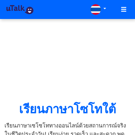
เรียนภาษาโซโทใต้
เรียนภาษาเซโซโททางออนไลน์ด้วยสถานการณ์จริง
ในชีวิตประจำวัน! เรียนง่าย รวดเร็ว และสะดวก พูด