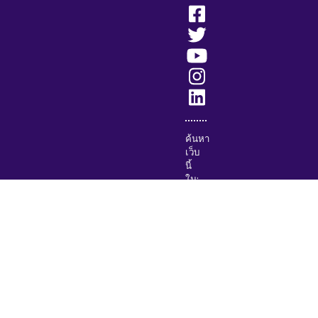
ค้นหา
เว็บ
นี้
ใน:
English
(British)
Français
Deutsch
Español
Italiano
Русский
Nederlands