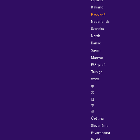
Español
Italiano
Русский
Nederlands
Svenska
Norsk
Dansk
Suomi
Magyar
Ελληνικά
Türkçe
עברית
中
文
日
本
語
Čeština
Slovenčina
Български