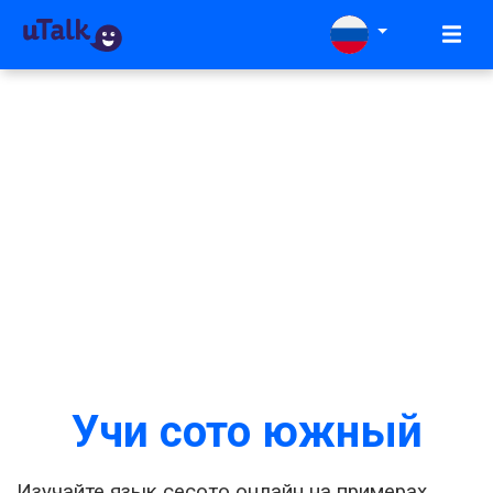
Учи сото южный
Изучайте язык сесото онлайн на примерах