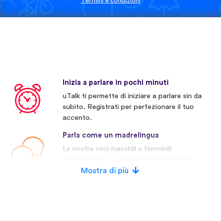
Termini e condizioni
Inizia a parlare in pochi minuti
uTalk ti permette di iniziare a parlare sin da
subito. Registrati per perfezionare il tuo
accento.
Parla come un madrelingua
Le nostre voci maschili e femminili
appartengono a veri madrelingua. Molti
concorrenti invece usano voci artificiali.
Mostra di più