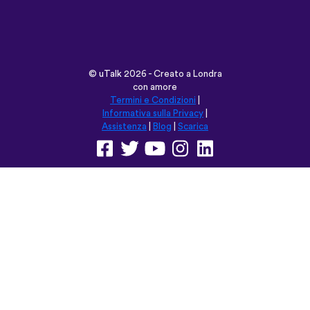
©
uTalk
2026 - Creato a Londra
con amore
Termini e Condizioni
|
Informativa sulla Privacy
|
Assistenza
|
Blog
|
Scarica
Naviga su questo sito in:
English
Français
Deutsch
(British)
Español
Italiano
Русский
Nederlands
Svenska
Norsk
Dansk
Suomi
Magyar
Ελληνικά
Türkçe
עברית
中文
日本語
Čeština