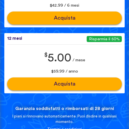
$42.99 / 6 mesi
Acquista
12 mesi
Risparmia il 50%
$
5.00
/ mese
$59.99 / anno
Acquista
Garanzia soddisfatti o rimborsati di 28 giorni
I piani si rinnovano automaticamente. Puoi disdire in qualsiasi
momento.