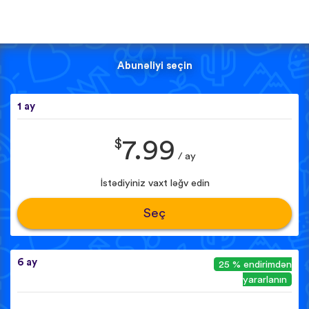
Abunəliyi seçin
1 ay
$
7.99
/ ay
İstədiyiniz vaxt ləğv edin
Seç
6 ay
25 % endirimdən
yararlanın