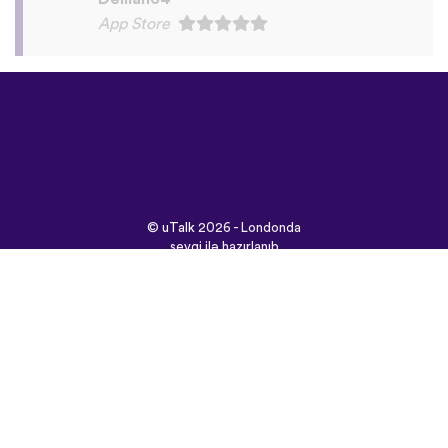
©
uTalk
2026 - Londonda
sevgi ilə hazırlanıb
Şərtlər və Qaydalar
|
Məxfilik Siyasəti
|
Dəstək
|
Bloq
|
Yüklə
Saytı burada açın:
English
Français
Deutsch
(British)
Español
Italiano
Русский
Nederlands
Svenska
Norsk
Dansk
Suomi
Magyar
Ελληνικά
Türkçe
עברית