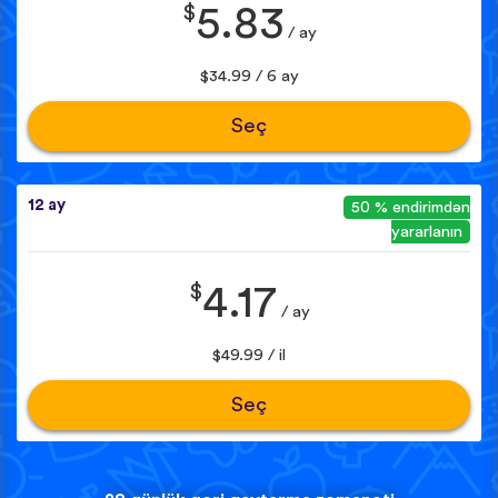
$
5.83
/ ay
$34.99 / 6 ay
Seç
12 ay
50 % endirimdən
yararlanın
$
4.17
/ ay
$49.99 / il
Seç