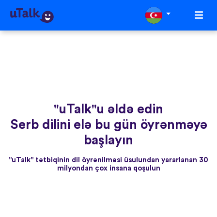
"uTalk"u əldə edin
Serb dilini elə bu gün öyrənməyə
başlayın
"uTalk" tətbiqinin dil öyrənilməsi üsulundan yararlanan 30
milyondan çox insana qoşulun