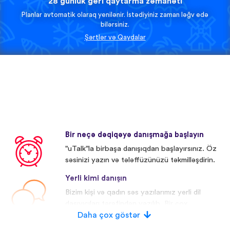
28 günlük geri qaytarma zəmanəti
Planlar avtomatik olaraq yenilənir. İstədiyiniz zaman ləğv edə
bilərsiniz.
Şərtlər və Qaydalar
Bir neçə dəqiqəyə danışmağa başlayın
"uTalk"la birbaşa danışıqdan başlayırsınız. Öz
səsinizi yazın və tələffüzünüzü təkmilləşdirin.
Yerli kimi danışın
Bizim kişi və qadın səs yazılarımız yerli dil
daşıyıcıları tərəfindən yazılıb. Bir çox
iştirakçıların səsi redaktə olunub.
Daha çox göstər