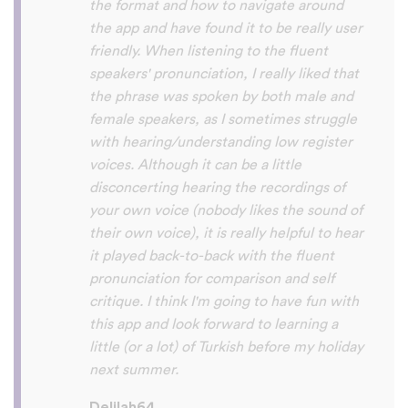
So many languages makes me so happy
because of you, I’ll be able to learn
Lingala, Yoruba , Zulu , Xhosa !!! Thank
you x10000000 ! And your games are very
interactive, fun and the vocabulary words
that you suggest offer a great virtual
immersion / introduction to the language
:) perfect for beginners!!! Ps: Are you
planing to add Ewe , Fon and Akan in the
future?
😍
😍
😍
they are the official
languages of Benin, Togo and Ghana :D
Thanks
🙏
😊
Sunshiiiine_004
App Store