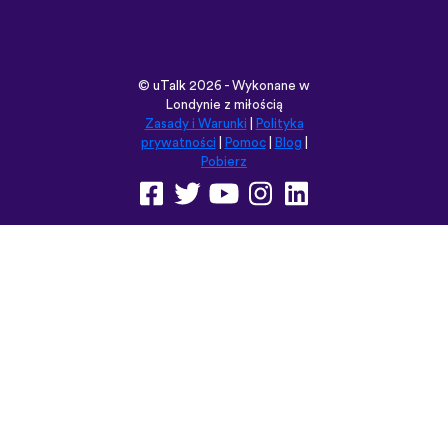
Pobierz
Przeglądaj tę witrynę w:
English
Français
Deutsch
(British)
Español
Italiano
Русский
Nederlands
Svenska
Norsk
Dansk
Suomi
Magyar
Ελληνικά
Türkçe
עברית
中文
日本語
Čeština
Slovenčina
Български
Polski
Română
فارسی
Bahasa
(ایران)
Indonesia
ไทย
Tiếng
한국어
Việt
Português
Українська
العربية
do Brasil
الرسمية
الحديثة
Монгол
Azərbaycan