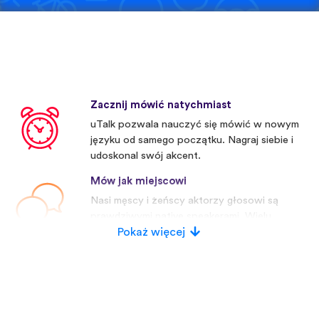
Zacznij mówić natychmiast
uTalk pozwala nauczyć się mówić w nowym
języku od samego początku. Nagraj siebie i
udoskonal swój akcent.
Mów jak miejscowi
Nasi męscy i żeńscy aktorzy głosowi są
prawdziwymi native speakerami. Wielu
konkurentów używa sztucznych głosów.
Pokaż więcej