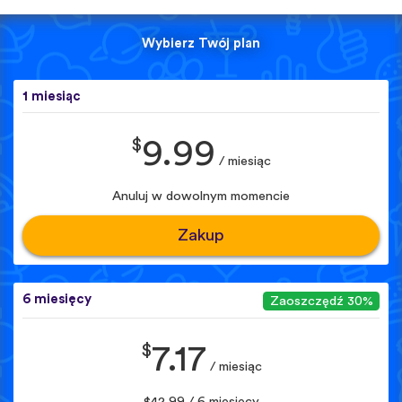
Wybierz Twój plan
1 miesiąc
$
9.99
/ miesiąc
Anuluj w dowolnym momencie
Zakup
6 miesięcy
Zaoszczędź 30%
$
7.17
/ miesiąc
$42.99 / 6 miesięcy