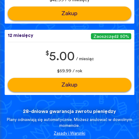
Zakup
12 miesięcy
Zaoszczędź 50%
$
5.00
/ miesiąc
$59.99 / rok
Zakup
28-dniowa gwarancja zwrotu pieniędzy
Plany odnawiają się automatycznie. Możesz anulować w dowolnym
momencie.
Zasady i Warunki