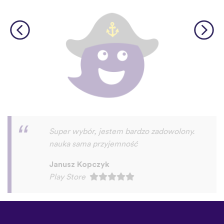
Super aplikacja!
Rafał Wichary
Play Store
©
uTalk
2026 - Wykonane w
Londynie z miłością
Zasady i Warunki
|
Polityka
prywatności
|
Pomoc
|
Blog
|