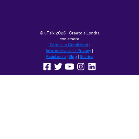
©
uTalk
2026 - Creato a Londra
con amore
Termini e Condizioni
|
Informativa sulla Privacy
|
Assistenza
|
Blog
|
Scarica
Naviga su questo sito in:
English
Français
Deutsch
(British)
Español
Italiano
Русский
Nederlands
Svenska
Norsk
Dansk
Suomi
Magyar
Ελληνικά
Türkçe
עברית
中文
日本語
Čeština