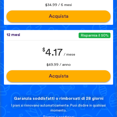
$34.99 / 6 mesi
Acquista
12 mesi
Risparmia il 50%
$
4.17
/ mese
$49.99 / anno
Acquista
Garanzia soddisfatti o rimborsati di 28 giorni
I piani si rinnovano automaticamente. Puoi disdire in qualsiasi
momento.