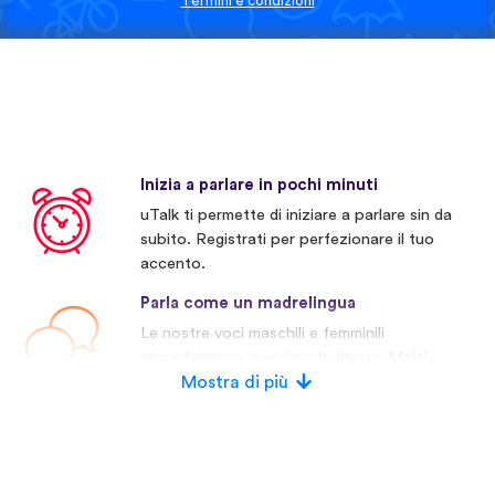
Termini e condizioni
Inizia a parlare in pochi minuti
uTalk ti permette di iniziare a parlare sin da
subito. Registrati per perfezionare il tuo
accento.
Parla come un madrelingua
Le nostre voci maschili e femminili
appartengono a veri madrelingua. Molti
concorrenti invece usano voci artificiali.
Mostra di più