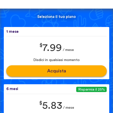
Seleziona il tuo piano
1 mese
$
7.99
/ mese
Disdici in qualsiasi momento
Acquista
6 mesi
Risparmia il 25%
$
5.83
/ mese