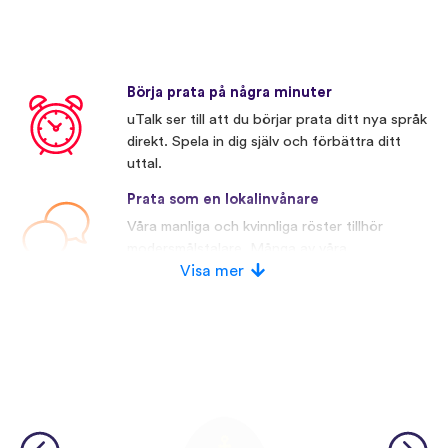
Börja prata på några minuter
uTalk ser till att du börjar prata ditt nya språk
direkt. Spela in dig själv och förbättra ditt
uttal.
Prata som en lokalinvånare
Våra manliga och kvinnliga röster tillhör
modersmålstalare. Många av våra
konkurrenter använder konstgjorda röster.
Visa mer