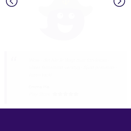
Lätt att komma igång och kul att använda.
Victor Gamalan
Play Store
©
uTalk
2026 - Tillverkad i
London med kärlek
Användarvillkor
|
Integritetspolicy
|
Support
|
Blogg
|
Ladda ner