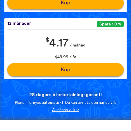
Köp
12 månader
Spara 50 %
$
4.17
/ månad
$49.99 / år
Köp
28 dagars återbetalningsgaranti
Planen förnyas automatiskt. Du kan avsluta den när du vill.
Allmänna villkor