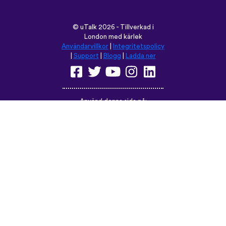
Använd denna sida på:
English
Français
Deutsch
(British)
Español
Italiano
Русский
Nederlands
Svenska
Norsk
Dansk
Suomi
Magyar
Ελληνικά
Türkçe
עברית
中文
日本語
Čeština
Slovenčina
Български
Polski
Română
فارسی
Bahasa
(ایران)
Indonesia
ไทย
Tiếng
한국어
Việt
Português
Українська
العربية
do Brasil
الرسمية
الحديثة
Монгол
Azərbaycan
dili