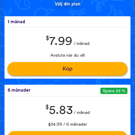
Välj din plan
1 månad
$
7.99
/ månad
Avsluta när du vill
Köp
6 månader
Spara 25 %
$
5.83
/ månad
$34.99 / 6 månader