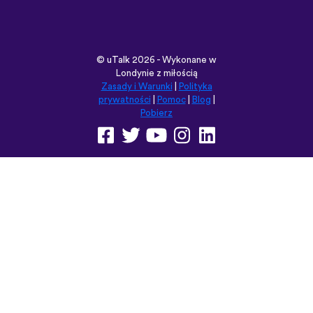
©
uTalk
2026 - Wykonane w
Londynie z miłością
Zasady i Warunki
|
Polityka
prywatności
|
Pomoc
|
Blog
|
Pobierz
Przeglądaj tę witrynę w:
English
Français
Deutsch
(British)
Español
Italiano
Русский
Nederlands
Svenska
Norsk
Dansk
Suomi
Magyar
Ελληνικά
Türkçe
עברית
中文
日本語
Čeština
Slovenčina
Български
Polski