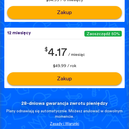
Zakup
12 miesięcy
Zaoszczędź 50%
$
4.17
/ miesiąc
$49.99 / rok
Zakup
28-dniowa gwarancja zwrotu pieniędzy
Plany odnawiają się automatycznie. Możesz anulować w dowolnym
momencie.
Zasady i Warunki