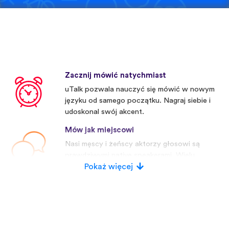
Zacznij mówić natychmiast
uTalk pozwala nauczyć się mówić w nowym
języku od samego początku. Nagraj siebie i
udoskonal swój akcent.
Mów jak miejscowi
Nasi męscy i żeńscy aktorzy głosowi są
prawdziwymi native speakerami. Wielu
konkurentów używa sztucznych głosów.
Pokaż więcej