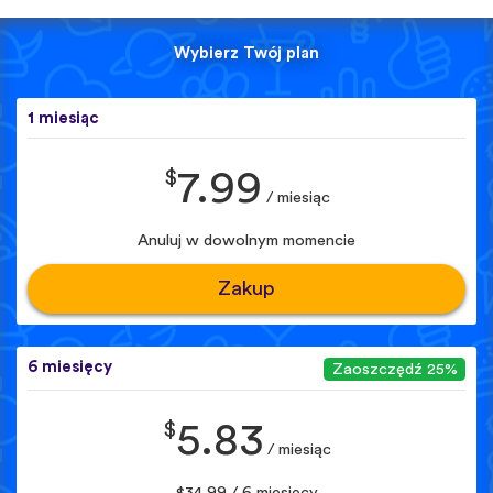
Wybierz Twój plan
1 miesiąc
$
7.99
/ miesiąc
Anuluj w dowolnym momencie
Zakup
6 miesięcy
Zaoszczędź 25%
$
5.83
/ miesiąc
$34.99 / 6 miesięcy