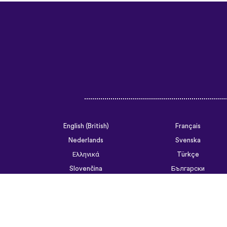
English (British)
Français
Nederlands
Svenska
Ελληνικά
Türkçe
Slovenčina
Български
ไทย
Tiếng Việt