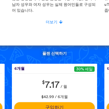
!
남자 성우와 여자 성우는 실제 원어민들로 구성되
u
어 있습니다.
줍
더보기
플랜 선택하기
6개월
30% 세일
$
7.17
/ 월
$42.99 / 6개월
구입하기