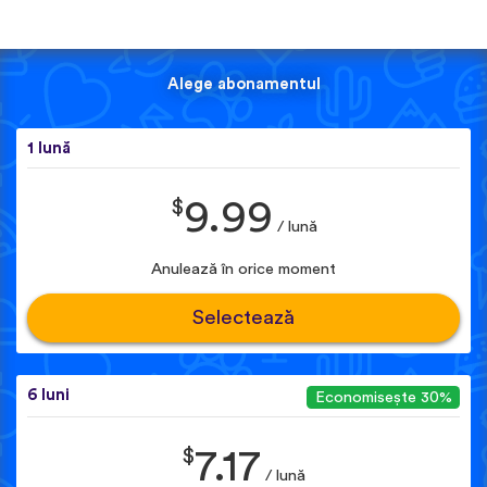
Alege abonamentul
1 lună
$
9.99
/ lună
Anulează în orice moment
Selectează
6 luni
Economisește 30%
$
7.17
/ lună