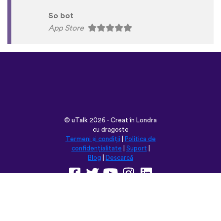
So bot
App Store
©
uTalk
2026 - Creat în Londra
cu dragoste
Termeni și condiții
|
Politica de
confidențialitate
|
Suport
|
Blog
|
Descarcă
Navighează pe acest site în:
English
Français
Deutsch