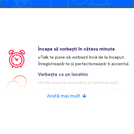
Începe să vorbești în câteva minute
uTalk te pune să vorbești încă de la început.
Înregistrează-te și perfecționează-ți accentul.
Vorbește ca un localnic
Vocile noastre masculine și feminine sunt
vorbitori nativi reali. Mulți concurenți folosesc
voci artificiale.
Arată mai mult