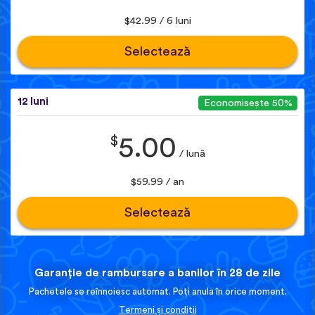
$42.99 / 6 luni
Selectează
12 luni
Economisește 50%
$
5.00
/ lună
$59.99 / an
Selectează
Garanție de rambursare a banilor în 28 de zile
Pachetele se reînnoiesc automat. Poți anula în orice moment.
Termeni și condiții