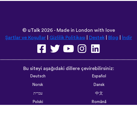
©
uTalk
2026 - Made in London with love
Şartlar ve Koşullar
|
Gizlilik Politikası
|
Destek
|
Blog
|
İndir
Bu siteyi aşağıdaki dillere çevirebilirsiniz:
Deutsch
Español
Norsk
Dansk
עברית
中文
Polski
Română
한국어
Português do Brasil
Монгол
Azərbaycan dili