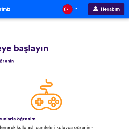
Hesabım
erimiz
ye başlayın
öğrenin
unlarla öğrenim
lenerek kullanışlı cümleleri kolayca öğrenin -