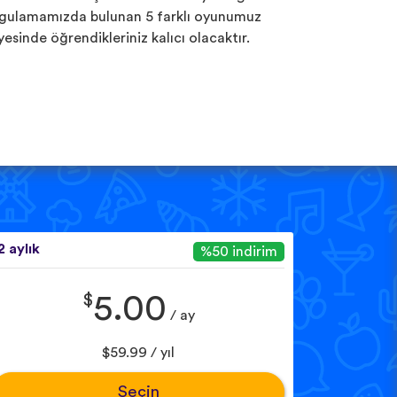
gulamamızda bulunan 5 farklı oyunumuz
yesinde öğrendikleriniz kalıcı olacaktır.
2 aylık
%50 indirim
$
5.00
/ ay
$59.99 / yıl
Seçin