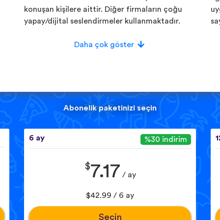
konuşan kişilere aittir. Diğer firmaların çoğu
uy
yapay/dijital seslendirmeler kullanmaktadır.
sa
Daha çok göster
Abonelik paketinizi seçin
6 ay
1
%30 indirim
$
7.17
/ ay
$42.99 / 6 ay
Seçin