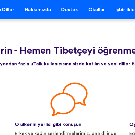
 Diller
Hakkımızda
Destek
Okullar
İşbirlikl
rin
-
Hemen Tibetçeyi öğrenme
yondan fazla uTalk kullanıcısına sizde katılın ve yeni diller 
O ülkenin yerlisi gibi konuşun
Oy
Erkek ve kadın seslendirmelerimiz, ana dilinde
Eğ