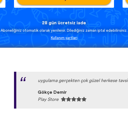
28 gün ücretsiz iade
Aboneliğiniz otomatik olarak yenilenir. Dilediğiniz zaman iptal edebilirsiniz.
Kullanım şartları
uygulama gerçekten çok güzel herkese tavs
Gökçe Demir
Play Store