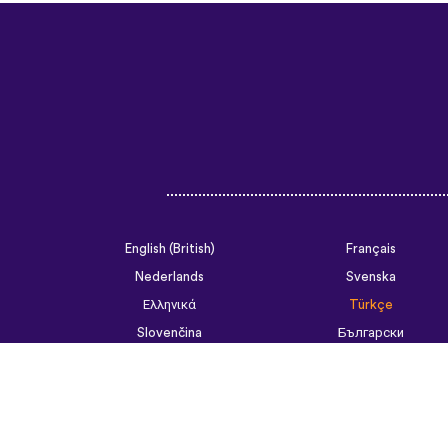
English (British)
Français
Nederlands
Svenska
Ελληνικά
Türkçe
Slovenčina
Български
ไทย
Tiếng Việt