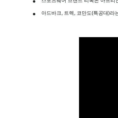
스포츠웨어 브랜드 리복은 아프리칸
아드바크, 트렉, 코만도(특공대)