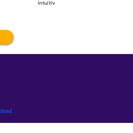
intuitiv
nload