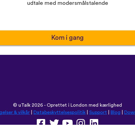
udtale med modersmålstalende
Kom i gang
©
uTalk
2026 - Oprettet i London med kærlighed
gelser & vilkår
|
Databeskyttelsespolitik
|
Support
|
Blog
|
Dow