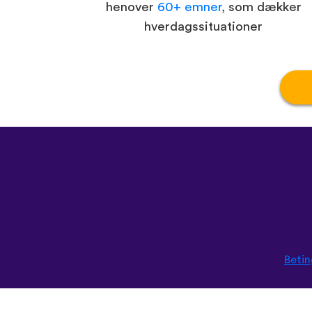
henover
60+ emner
, som dækker
hverdagssituationer
Betin