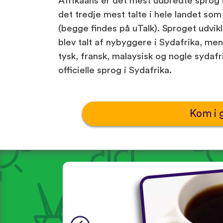
Afrikaans er det mest udbredte sprog i
det tredje mest talte i hele landet som
(begge findes på uTalk). Sproget udvikl
blev talt af nybyggere i Sydafrika, men
tysk, fransk, malaysisk og nogle sydafr
officielle sprog i Sydafrika.
Kom i 