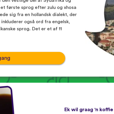
 den vestlige del af Sydafrika og
 et første sprog efter zulu og xhosa
ede sig fra en hollandsk dialekt, der
 inkluderer også ord fra engelsk,
ikanske sprog. Det er et af 11
gang
Ek wil graag 'n koffie