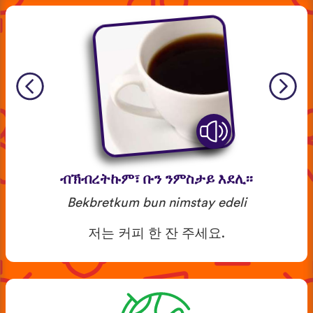
ብኽብረትኩም፣ ቡን ንምስታይ እደሊ፡፡
Bekbretkum bun nimstay edeli
저는 커피 한 잔 주세요.