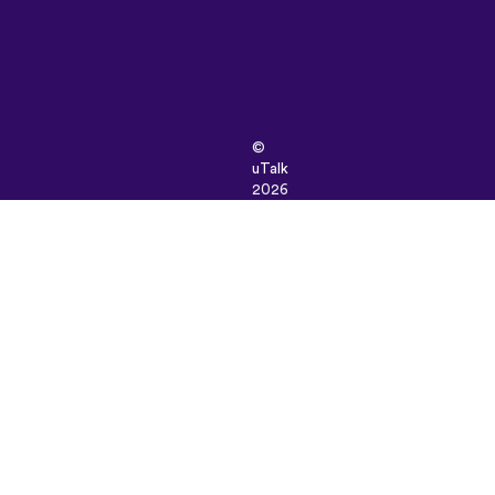
©
uTalk
2026
-
Made
in
London
with
love
이
용
약
관
|
개
인
정