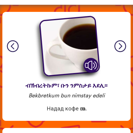
ብኽብረትኩም፣ ቡን ንምስታይ እደሊ፡፡
Bekbretkum bun nimstay edeli
Надад кофе өгөөч.