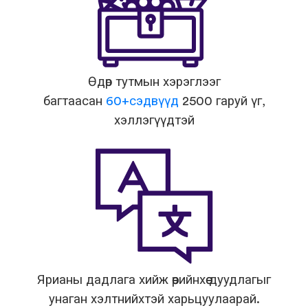
Өдөр тутмын хэрэглээг
багтаасан
60+сэдвүүд
2500 гаруй үг,
хэллэгүүдтэй
Ярианы дадлага хийж өөрийнхөө дуудлагыг
унаган хэлтнийхтэй харьцуулаарай.