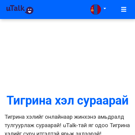
Тигрина хэл сураарай
Тигрина хэлийг онлайнаар жинхэнэ амьдралд
тулгуурлаж сураарай! uTalk-тай яг одоо Тигрина
хэлийг сурч итгэлтэй ярьж эхлээрэй!