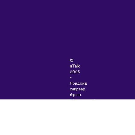
©
uTalk
2026
-
Лондонд
хайраар
бүтээв
Үйлчилгээний
Нөхцөлүүд
|
Нууцлалын
Бодлого
|
Тусламж