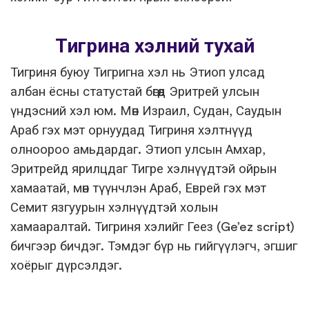
Тигрина хэлний тухай
Тигриня буюу Тигригна хэл нь Этиоп улсад
албан ёсны статустай бөгөөд Эритрей улсын
үндэсний хэл юм. Мөн Израил, Судан, Саудын
Араб гэх мэт орнуудад Тигриня хэлтнүүд
олноороо амьдардаг. Этиоп улсын Амхар,
Эритрейд ярилцдаг Тигре хэлнүүдтэй ойрын
хамаатай, мөн түүнчлэн Араб, Еврей гэх мэт
Семит язгуурын хэлнүүдтэй холын
хамааралтай. Тигриня хэлийг Геез (Ge’ez script)
бичгээр бичдэг. Тэмдэг бүр нь гийгүүлэгч, эгшиг
хоёрыг дүрсэлдэг.