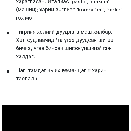
хэрэглэсэн. Италиас 'pasta', 'makina'
(машин); харин Англиас 'komputer', 'radio'
гэх мэт.
Тигриня хэлний дуудлага маш хялбар.
Хэл судлаачид 'та үгээ дуудсан шигээ
бичнэ, үгээ бичсэн шигээ уншина' гэж
хэлдэг.
Цэг, тэмдэг нь их өвөрмөц- цэг ። харин
таслал ፣