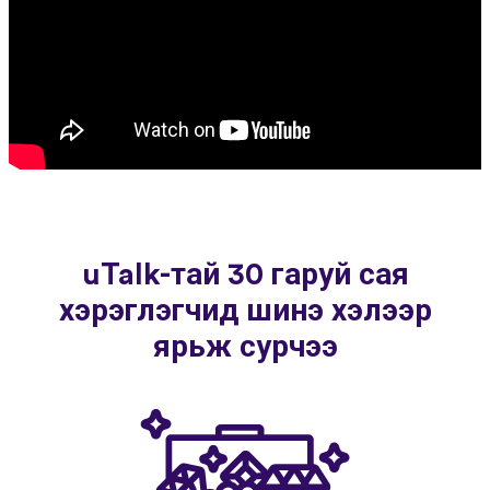
uTalk-тай 30 гаруй сая
хэрэглэгчид шинэ хэлээр
ярьж сурчээ