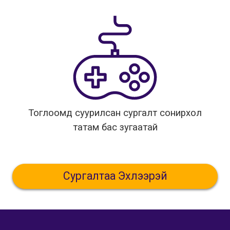
Тоглоомд суурилсан сургалт сонирхол
татам бас зугаатай
Сургалтаа Эхлээрэй