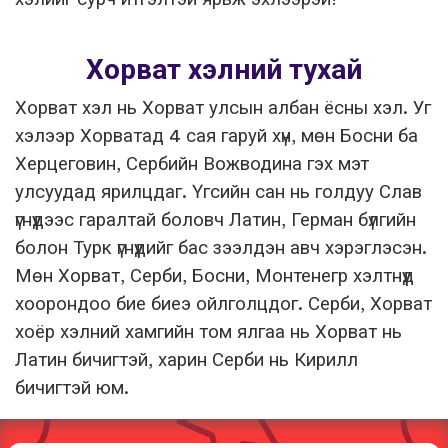
Хорват хэлний тухай
Хорват хэл нь Хорват улсын албан ёсны хэл. Уг
хэлээр Хорватад 4 сая гаруй хүн, мөн Босни ба
Херцеговин, Сербийн Вожводина гэх мэт
улсуудад ярилцдаг. Үгсийн сан нь голдуу Слав
үгнүүдээс гаралтай боловч Латин, Герман бүлгийн
болон Турк үгнүүдийг бас зээлдэн авч хэрэглэсэн.
Мөн Хорват, Серби, Босни, Монтенегр хэлтнүүд
хоорондоо бие биеэ ойлголцдог. Серби, Хорват
хоёр хэлний хамгийн том ялгаа нь Хорват нь
Латин бичигтэй, харин Серби нь Кирилл
бичигтэй юм.