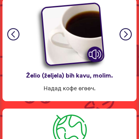
Želio (željela) bih kavu, molim.
Надад кофе өгөөч.