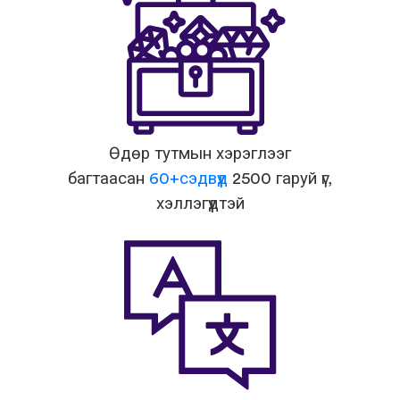
Өдөр тутмын хэрэглээг
багтаасан
60+сэдвүүд
2500 гаруй үг,
хэллэгүүдтэй