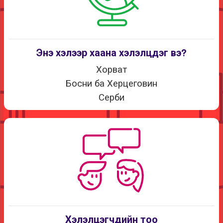
Энэ хэлээр хаана хэлэлцдэг вэ?
Хорват
Босни ба Херцеговин
Серби
Хэлэлцэгчдийн тоо