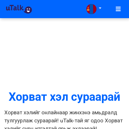
Хорват хэл сураарай
Хорват хэлийг онлайнаар жинхэнэ амьдралд
тулгуурлаж сураарай! uTalk-тай яг одоо Хорват
хэлийг сурч итгэлтэй ярьж эхлээрэй!