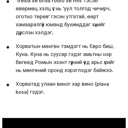
'tresla se brda rodio se miš' гэсэн
өвөрмөц хэлц үг нь 'уул толгод чичирч,
оготно төрөв' гэсэн утгатай, өөрт
хамааралгүй юманд бухимддаг хүнийг
дүрслэн хэлдэг.
Хорватын мөнгөн тэмдэгт нь Евро биш,
Куна. Куна нь суусар гэдэг амьтны нэр
бөгөөд Ромын эзэнт гүрний үед арьс үсийг
нь мөнгөний оронд хэрэглэдэг байжээ.
Хорватад улаан виног хар вино (plava
kosa) гэдэг.