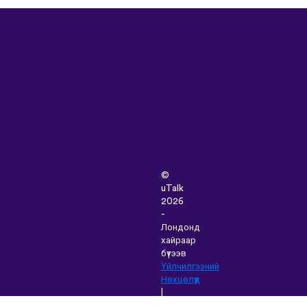
©
uTalk
2026
-
Лондонд
хайраар
бүтээв
Үйлчилгээний
Нөхцөлүүд
|
Нууцлалын