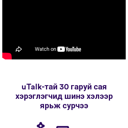
uTalk-тай 30 гаруй сая
хэрэглэгчид шинэ хэлээр
ярьж сурчээ