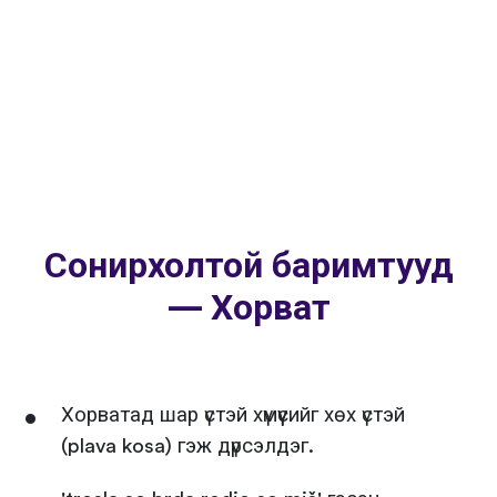
Сонирхолтой баримтууд
— Хорват
Хорватад шар үстэй хүмүүсийг хөх үстэй
(plava kosa) гэж дүрсэлдэг.