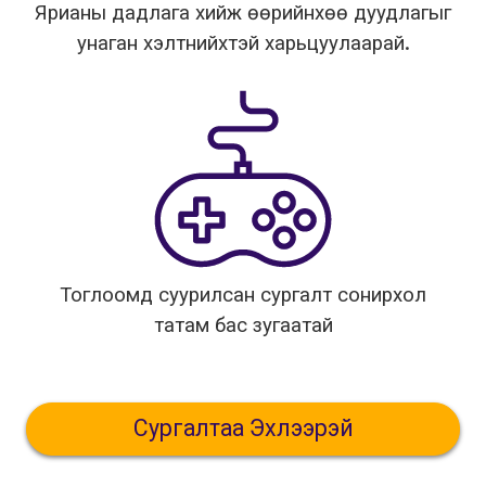
Ярианы дадлага хийж өөрийнхөө дуудлагыг
унаган хэлтнийхтэй харьцуулаарай.
Тоглоомд суурилсан сургалт сонирхол
татам бас зугаатай
Сургалтаа Эхлээрэй